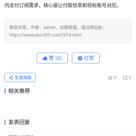
内支付订阅需求，核心是让付款信息和目标账号对应。
原创文章，作者：admin，如若转载，请注明出处：
https://www.doc200.com/1014.html
赞
(0)
打赏
生成海报
0
0
相关推荐
SuperGrok充值微信支付宝开
Claude Pro国内支付代充开通
2026年6月6日
99
2026年6月29日
63
Grok Super国内支付订阅开通
ChatGPT Plus学习使用代充
通详细版
2026年6月5日
81
教程
2026年6月24日
80
未分类
未分类
Claude Pro代充后账号安全检
Claude Pro无需国外信用卡充
教程
2026年5月26日
123
开通教程
2026年7月6日
53
未分类
未分类
Grok Super长期使用代充方法
Grok Super学习使用充值开通
查
2026年6月23日
65
值开通教程
2026年6月21日
78
未分类
未分类
Grok Super充值开通会员详细
ChatGPT Plus国内支付订阅
完整教程
2026年8月2日
17
教程
2026年6月11日
83
未分类
未分类
步骤新手版
教程
未分类
未分类
发表回复