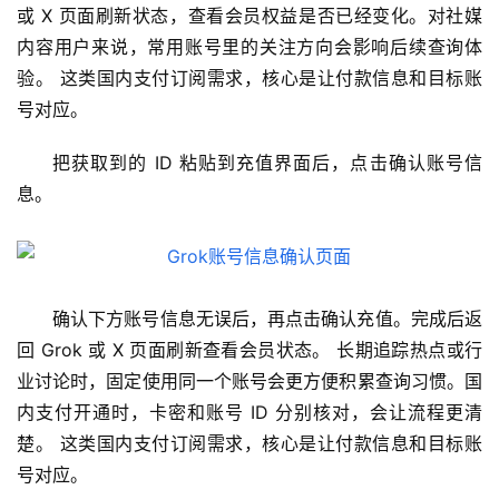
c
或 X 页面刷新状态，查看会员权益是否已经变化。对社媒
应
内容用户来说，常用账号里的关注方向会影响后续查询体
用
验。 这类国内支付订阅需求，核心是让付款信息和目标账
号对应。
数
据
把获取到的 ID 粘贴到充值界面后，点击确认账号信
库
息。
管
理
工
具
确认下方账号信息无误后，再点击确认充值。完成后返
登录
注册
W
回 Grok 或 X 页面刷新查看会员状态。 长期追踪热点或行
i
业讨论时，固定使用同一个账号会更方便积累查询习惯。国
n
内支付开通时，卡密和账号 ID 分别核对，会让流程更清
应
楚。 这类国内支付订阅需求，核心是让付款信息和目标账
用
号对应。