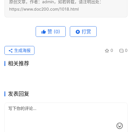
原创文章，作者：admin，如若转载，请注明出处：
https://www.doc200.com/1018.html
赞
(0)
打赏
生成海报
0
0
相关推荐
Grok Super国内支付订阅完整
SuperGrok自己账号代充详细
2026年7月24日
54
2026年7月11日
41
ChatGPT Plus国内可用订阅
ChatGPT Pro国内充值自己账
指南
2026年6月29日
71
教程
2026年7月29日
28
未分类
未分类
Claude Pro国内续费失败怎么
Claude Pro付款成功但没开通
教程
2026年5月20日
101
号教程
2026年5月20日
109
未分类
未分类
ChatGPT Plus学习使用订阅
Claude Pro开通会员代充开通
解决
2026年6月11日
76
怎么办
2026年6月17日
80
未分类
未分类
Claude Pro微信支付宝代充会
Grok Super原账号升级订阅教
教程
5天前
21
教程
2026年6月11日
80
未分类
未分类
员教程新手版
程
未分类
未分类
发表回复