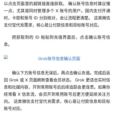
用
以点击页面里的超链接直接获取。 确认账号信息时建议慢
一点，尤其是同时管理多个 X 账号的用户。国内支付开通
数
时，卡密和账号 ID 分别核对，会让流程更清楚。 这类微信
据
支付宝代充需求，核心是让付款信息和目标账号对应。
库
管
把获取到的 ID 粘贴到充值界面后，点击确认账号信
理
息。
工
具
登录
注册
W
确认下方账号信息无误后，再点击确认充值。完成后返
i
回 Grok 或 X 页面刷新查看会员状态。 Grok 更适合实时信
n
应
息和社媒内容，开到常用账号后后续追踪会更连贯。如果你
用
经常看 X 信息流，会员开到常用账号后更方便延续关注方
向。 这类微信支付宝代充需求，核心是让付款信息和目标
可
账号对应。
视