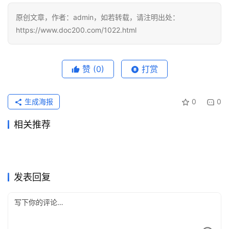
原创文章，作者：admin，如若转载，请注明出处：
https://www.doc200.com/1022.html
赞
(0)
打赏
生成海报
0
0
相关推荐
Claude Pro开通会员充值完整
ChatGPT充值用支付宝还是微
15小时前
12
2026年5月20日
107
Claude Pro开通会员充值完整
Grok Super学习使用充值开通
流程月付订阅
2026年7月10日
47
信好
2026年6月21日
74
未分类
未分类
ChatGPT Plus充值续费代充
Grok Super原账号升级代充开
方法
2026年6月30日
58
教程
2026年6月17日
66
未分类
未分类
国内Claude Pro续费代充避坑
Grok Super订阅如何取消自动
方法
2026年5月29日
89
通教程
2026年7月14日
281
未分类
未分类
ChatGPT Plus代充无需国外
GPT代充入口怎么选才靠谱
4天前
19
续费？操作说明
2026年5月20日
106
未分类
未分类
信用卡教程月付订阅
2026
未分类
未分类
发表回复