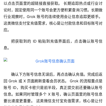
应
以点击页面里的超链接直接获取。 长期追踪热点或行业讨
用
论时，固定使用同一个账号会更方便积累查询习惯。长期做
行业观察时，Grok 账号的连续使用会让信息追踪更顺手。 
数
这类微信支付宝充值需求，核心是让付款信息和目标账号对
据
应。
库
管
把获取到的 ID 粘贴到充值界面后，点击确认账号信
理
工
息。
具
登录
注册
W
i
确认下方账号信息无误后，再点击确认充值。完成后返
n
回 Grok 或 X 页面刷新查看会员状态。 Grok 的流程重点是
应
账号 ID，购买卡密只是前半段，真正提交前还要确认账号
用
信息。如果同时管理多个 X 账号，确认页面里的账号信息
要比速度更重要。 这类微信支付宝充值需求，核心是让付
可