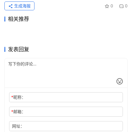
生成海报
0
0
相关推荐
Grok Super微信支付宝代充开
ChatGPT Plus微信支付代充
2026年6月17日
72
2026年7月23日
35
Grok Super国内支付订阅完整
Claude Pro国内支付充值完整
通教程
2026年7月4日
53
开通教程
2026年7月4日
53
未分类
未分类
Claude Pro充值国内支付完整
ChatGPT Plus充值后会员状
教程
2天前
13
教程
2026年7月14日
44
未分类
未分类
Grok Super充值开通会员国内
ChatGPT Plus代充国内开通
教程微信支付宝
2026年7月11日
121
态未更新怎么办？
2026年6月10日
152
未分类
未分类
ChatGPT Plus充值无需国外
ChatGPT Plus国内支付订阅
教程
2天前
12
完整教程
2026年6月2日
94
未分类
未分类
信用卡流程微信支付宝
教程
未分类
未分类
发表回复
*
昵称：
*
邮箱：
网址：