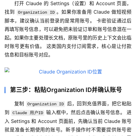
管
打开 Claude 的 Settings（设置）和 Account 页面，
理
找到 
。如果你准备用 Claude 做短视频
Organization ID
工
脚本，建议确认当前登录的是常用账号。 卡密验证通过后
具
再填写账号信息，可以避免把未验证订单和账号信息混在一
登录
注册
起。如果你主要处理长文档，原账号里的历史上下文会比临
W
时账号更有价值。 这类国内支付订阅需求，核心是让付款
i
信息和目标账号对应。
n
应
用
可
第三步：粘贴Organization ID并确认账号
视
化
复制 
 后，回到充值界面，把它粘贴
Organization ID
编
到 
 输入框中，然后点击确认账号信息。 进
Claude 用户ID
辑
入 Settings 和 Account 页面前，先确认当前 Claude 账号
器
就是准备长期使用的账号。新手操作时不需要提供账号密