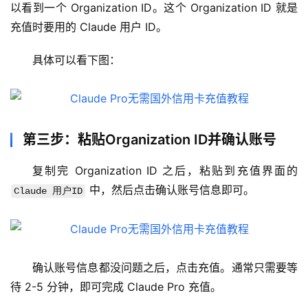
以看到一个 Organization ID。这个 Organization ID 就是
管
充值时要用的 Claude 用户 ID。
理
工
具体可以看下图：
具
登录
注册
W
i
n
第三步：粘贴Organization ID并确认账号
应
用
复制完 Organization ID 之后，粘贴到充值界面的 
 中，然后点击确认账号信息即可。
Claude 用户ID
可
视
化
编
确认账号信息都没问题之后，点击充值。通常只需要等
辑
待 2-5 分钟，即可完成 Claude Pro 充值。
器