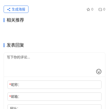
生成海报
0
0
相关推荐
Claude代充值账号填错还能改
2026最新SuperGrok代充充
2026年5月26日
100
2026年6月2日
562
SuperGrok国内可用代充实用
Claude代充值三分钟微信开通
吗
2026年6月6日
91
值教程
2026年5月26日
99
未分类
未分类
Grok Super微信支付订阅开通
ChatGPT Plus办公使用充值
版
2026年7月29日
33
会员
2026年6月22日
69
未分类
未分类
Grok Super开通会员订阅国内
ChatGPT Plus订阅开通会员
教程
2026年7月11日
43
方法
4天前
14
未分类
未分类
ChatGPT Plus代充后账号安
ChatGPT Plus国内支付订阅
方法
2026年5月26日
102
实用教程新手版
2026年7月6日
52
未分类
未分类
全检查
教程
未分类
未分类
发表回复
*
昵称：
*
邮箱：
网址：