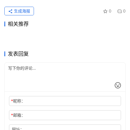
生成海报
0
0
相关推荐
2026国内Claude Pro订阅升
Grok Super国内支付开通会员
2026年5月31日
129
2026年7月13日
62
Claude Pro微信支付宝订阅方
国内ChatGPT Plus购买付款
级教程
2026年7月5日
46
充值
2026年5月20日
108
未分类
未分类
Grok Super代充流程充值方法
ChatGPT Plus国内支付代充
法
2026年6月14日
643
教程
2026年7月4日
51
未分类
未分类
Claude Pro学习使用订阅开通
ChatGPT Plus长期使用充值
完整教程
2026年6月22日
65
教程
2026年6月22日
66
未分类
未分类
SuperGrok充值微信支付开通
Claude 支付页面报错后的充
教程
2026年6月3日
81
方法
2026年5月17日
103
未分类
未分类
教程
值方法
未分类
未分类
发表回复
*
昵称：
*
邮箱：
网址：