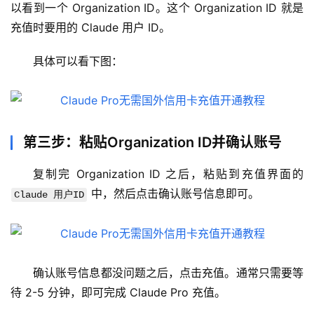
以看到一个 Organization ID。这个 Organization ID 就是
管
充值时要用的 Claude 用户 ID。
理
工
具体可以看下图：
具
登录
注册
W
i
n
第三步：粘贴Organization ID并确认账号
应
用
复制完 Organization ID 之后，粘贴到充值界面的 
 中，然后点击确认账号信息即可。
Claude 用户ID
可
视
化
编
确认账号信息都没问题之后，点击充值。通常只需要等
辑
待 2-5 分钟，即可完成 Claude Pro 充值。
器