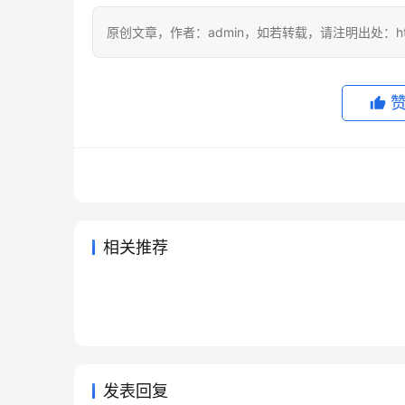
原创文章，作者：admin，如若转载，请注明出处：https://
相关推荐
Claude Pro新手开通充值完整教
Grok
2026年6月11日
88
2026年
Claude Pro开通会员微信支付宝
Chat
程
指南
2026年7月5日
51
2026年
未分类
未分类
Claude Pro国内可用充值开通教
Gro
充值教程
整教程
2026年6月29日
59
2026年
未分类
未分类
ChatGPT Plus无需国外信用卡
程
渠道差
2026年6月30日
60
未分类
未分类
代充开通教程
未分类
发表回复