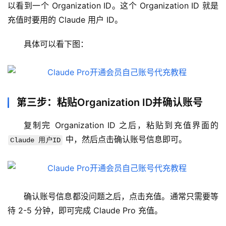
管
以看到一个 Organization ID。这个 Organization ID 就是
理
充值时要用的 Claude 用户 ID。
工
具
具体可以看下图：
登录
注册
W
i
n
第三步：粘贴Organization ID并确认账号
应
用
复制完 Organization ID 之后，粘贴到充值界面的 
 中，然后点击确认账号信息即可。
Claude 用户ID
可
视
化
编
辑
确认账号信息都没问题之后，点击充值。通常只需要等
器
待 2-5 分钟，即可完成 Claude Pro 充值。