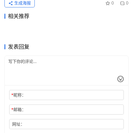
生成海报
0
0
相关推荐
ChatGPT Plus会员开通代充
Claude Pro国内可用充值开通
2026年6月15日
73
2026年6月29日
57
2026Claude Pro支付宝付款
Claude Pro支付宝充值会员教
教程
2026年5月30日
100
教程
2026年7月11日
42
未分类
未分类
2026亲测有效AI会员代充教
Grok Super国内可用充值开通
页打不开怎么办
2026年5月18日
140
程
2026年7月1日
97
未分类
未分类
ChatGPT Plus订阅国内支付
Claude Pro会员开通订阅方法
程
2026年6月5日
86
方法
2026年6月22日
67
未分类
未分类
ChatGPT Plus订阅微信支付
SuperGrok和X Premium+订
实用教程
5天前
22
完整教程
2026年7月14日
53
未分类
未分类
宝付款方法国内用户
阅有什么区别？怎么选
未分类
未分类
发表回复
*
昵称：
*
邮箱：
网址：