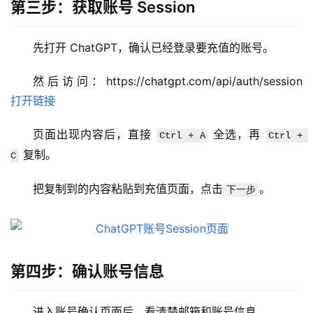
第三步：获取账号 Session
a
c
应
先打开 ChatGPT，确认已经登录要充值的账号。
用
然后访问：https://chatgpt.com/api/auth/session  
数
打开链接
据
库
页面出现内容后，直接 
 全选，再 
Ctrl + A
Ctrl + 
管
 复制。
C
理
工
把复制到的内容粘贴到充值页面，点击
。
下一步
具
登录
注册
W
i
第四步：确认账号信息
n
应
用
进入账号确认页面后，看清楚邮箱和账号信息。