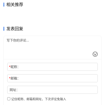
相关推荐
Claude Pro国内支付订阅完整
2026国内ChatGPT充值代充
2026年7月29日
32
2026年5月31日
107
ChatGPT Plus学习使用订阅
Claude Pro充值代充开通会员
指南
2026年6月11日
77
常见问题
2026年7月11日
51
未分类
未分类
Grok Super无需国外信用卡订
ChatGPT Plus代充和订阅流
教程
2026年7月7日
59
教程
2026年6月3日
98
未分类
未分类
Grok Super自己账号充值开通
GPT Plus和Claude Pro代充
阅方法
2026年7月23日
44
程
2026年5月22日
226
未分类
未分类
Claude Pro自己账号充值完整
Claude Pro微信支付宝代充详
指南
2026年6月11日
96
避坑
2026年7月12日
37
未分类
未分类
教程
细指南
未分类
未分类
发表回复
*
昵称：
*
邮箱：
网址：
记住昵称、邮箱和网址，下次评论免输入