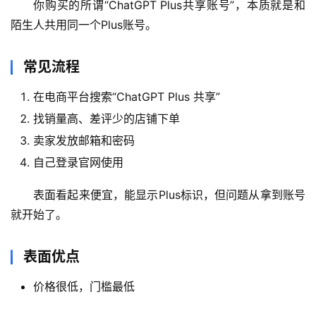
你购买的所谓“ChatGPT Plus共享账号”，本质就是和
陌生人共用同一个Plus账号。
M
a
常见流程
c
应
在电商平台搜索“ChatGPT Plus 共享”
用
找销量高、差评少的店铺下单
卖家发放邮箱和密码
数
自己登录官网使用
据
库
表面看起来便宜，能显示Plus标识，但问题从拿到账号
管
理
就开始了。
工
具
表面优点
登录
注册
价格很低，门槛最低
W
i