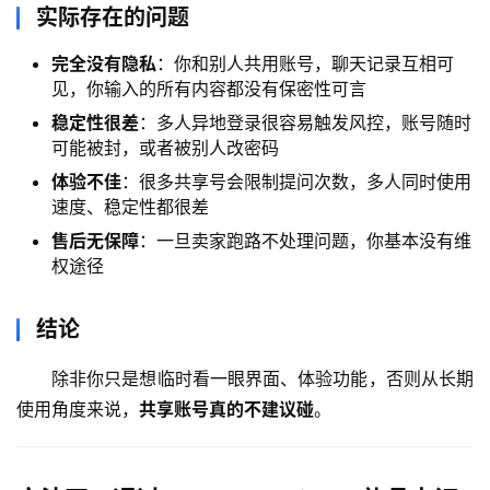
n
实际存在的问题
应
用
完全没有隐私
：你和别人共用账号，聊天记录互相可
见，你输入的所有内容都没有保密性可言
可
稳定性很差
：多人异地登录很容易触发风控，账号随时
视
可能被封，或者被别人改密码
化
体验不佳
：很多共享号会限制提问次数，多人同时使用
编
速度、稳定性都很差
辑
售后无保障
：一旦卖家跑路不处理问题，你基本没有维
器
权途径
结论
除非你只是想临时看一眼界面、体验功能，否则从长期
使用角度来说，
共享账号真的不建议碰
。