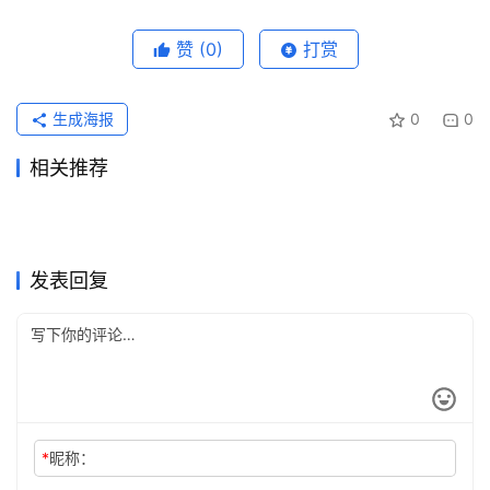
赞
(0)
打赏
生成海报
0
0
相关推荐
第一次开通先别只看价格：
2026国内ChatGPT Plus充值
2026年4月15日
133
2026年3月27日
171
ChatGPT Plus充值还是Pro订
个人AI代理怎么选，先把承接
ChatGPT Plus充值、Pro订阅
2026年4月18日
118
4种方法攻略
2026年5月7日
104
ChatGPT
ChatGPT
ChatGPT Plus订阅还是Pro订
真准备开通那天，chatgpt会
阅？经常要先把模糊需求问清
2026年4月14日
117
成本看清
2026年4月22日
111
ChatGPT
ChatGPT
chatgpt会员充值怎么安排更
2026国内ChatGPT Plus充值
的支付准备、开通顺序和一周
阅？先看你把它当工具，还是
2026年5月2日
110
员怎么充值，chatgpt充值渠
2026年3月29日
169
ChatGPT
ChatGPT
真想少折腾，chatgpt充值渠
chatgpt plus价格要不要开先
再开工的人，别只看月费
不慌
2026年4月21日
125
4种靠谱方法
2026年5月7日
98
验证法
ChatGPT
ChatGPT
当长期工作台
道有哪些先弄明白
道有哪些，chatgpt充值平台
看使用排期
ChatGPT
ChatGPT
发表回复
该怎么挑
*
昵称：