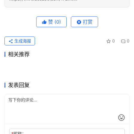
赞
(0)
打赏
生成海报
0
0
相关推荐
国内怎么订阅 ChatGPT
AI 小产品别先堆功能，先把失
2026年3月23日
163
2026年4月27日
115
chatgpt会员充值怎么走更稳
2025国内ChatGPT Plus充值
Plus？我把可行的办法都试了
2026年5月3日
108
败做便宜
2026年4月8日
156
ChatGPT
ChatGPT
chatgpt付费版怎么开通更稳
ChatGPT Plus订阅还是按项
一点
2026年4月26日
113
开通攻略
2026年4月13日
118
ChatGPT
ChatGPT
2026国内ChatGPT Plus充值
2026国内ChatGPT Plus充值
一遍
2026年4月7日
185
目开？长期保留与周期性开通
2026年3月31日
186
ChatGPT
ChatGPT
国内开通ChatGPT Plus或Pro
ChatGPT Plus国内付款到底
开通4种方法
2026年4月12日
130
开通攻略
2026年3月22日
158
ChatGPT
ChatGPT
怎么选更划算
前先准备什么？把支付卡、账
怎么搞？3种经过验证的开通
ChatGPT
ChatGPT
发表回复
单地址和风控顺序一次理清
方式详解
*
昵称：