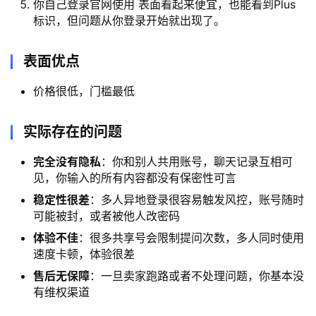
你自己登录官网使用 表面看起来便宜，也能看到Plus
据
标识，但问题从你登录开始就出现了。
库
管
表面优点
理
工
价格很低，门槛最低
具
登录
注册
实际存在的问题
W
i
完全没有隐私
：你和别人共用账号，聊天记录互相可
n
见，你输入的所有内容都没有保密性可言
应
稳定性很差
：多人异地登录很容易触发风控，账号随时
用
可能被封，或者被他人改密码
体验不佳
：很多共享号会限制提问次数，多人同时使用
可
速度卡顿，体验很差
视
售后无保障
：一旦卖家跑路或者不处理问题，你基本没
化
有维权渠道
编
辑