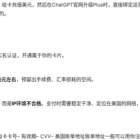
卡充值美元，然后在ChatGPT官网升级Plus时，直接绑定这
成的。
实名认证，开通属于你的卡片。
 美元左右
，预留出手续费、汇率损耗的空间。
，而是
IP环境不合格
。支付时需要稳定干净、定位在美国的网络，
拟卡卡号– 有效期– CVV– 美国账单地址账单地址一般可以用你