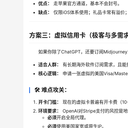
优点：
走苹果官方通道，基本不会封号。
缺点：
仅限iOS体系使用；礼品卡常有溢价
方案三：虚拟信用卡（极客与多需
如果你除了ChatGPT，还要订阅Midjour
适合人群：
有长期海外软件订阅需求，且能搞定
核心逻辑：
申请一张虚拟的美国Visa/Mas
🛠️ 难点攻关：
开卡门槛：
现在的虚拟卡普遍有开卡费（10
环境要求：
OpenAI对Stripe支付的风控
必须
开启全局代理。
必须
使用美国家宽或原生IP。