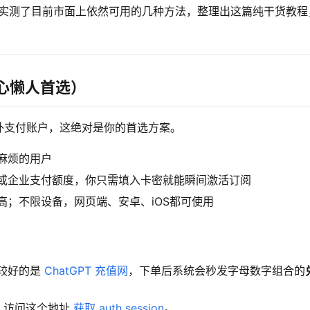
深度实测了目前市面上依然可用的几种方法，整理出这篇纯干货教程
心懒人首选）
外支付账户，这绝对是你的首选方案。
麻烦的用户
或企业支付额度，你只需填入卡密就能瞬间激活订阅
高；不限设备，网页端、安卓、iOS都可使用
较好的是
ChatGPT 充值网
，下单后系统会秒发字母数字组合的
后，访问这个地址
获取 auth session
。