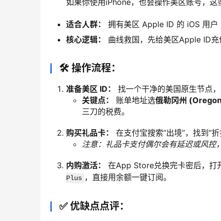
如果你使用iPhone，也会操作美区账号，
适合人群：
拥有美区 Apple ID 的 iOS 用户
核心逻辑：
曲线救国，先给美区Apple ID充
🛠️ 操作流程：
准备美区 ID：
找一个干净的美国原生节点，注册
关键点：
账单地址选
俄勒冈州 (Oregon
三刀的税费。
购买礼品卡：
在支付宝搜索“出境”，找到“折
注意：礼品卡支付偶尔会有延迟或风控
内购激活：
在App Store兑换完卡密后，打
，直接用余额一键订阅。
Plus
✅ 优缺点点评：