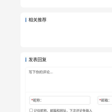
相关推荐
chatgpt plus订阅教程先看哪一
2026
2026年5月4日
104
2026年
2026国内ChatGPT Plus充值开
国内充值
步要接住
通完整
2026年4月6日
190
2026年
ChatGPT
ChatG
chatgpt会员充值先看后续使用
看到c
通攻略
（20
2026年5月3日
105
2026年
ChatGPT
ChatG
白天上班稳用、晚上副业猛用，
顺不顺
cha
2026年4月14日
128
ChatGPT
ChatG
ChatGPT Plus充值和Pro订阅怎
易踩坑
ChatGPT
么选？
发表回复
*
昵称：
*
邮箱：
记住昵称、邮箱和网址，下次评论免输入