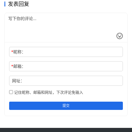
账、账号异常时该怎么处理
优解？
付费版怎么开通，chatgpt怎
阅？总要先统一口径、再拆执
ChatGPT
ChatGPT
发表回复
么开通别再倒着做
行清单的人，先看连续收敛成
本
*
昵称：
*
邮箱：
网址：
记住昵称、邮箱和网址，下次评论免输入
提交