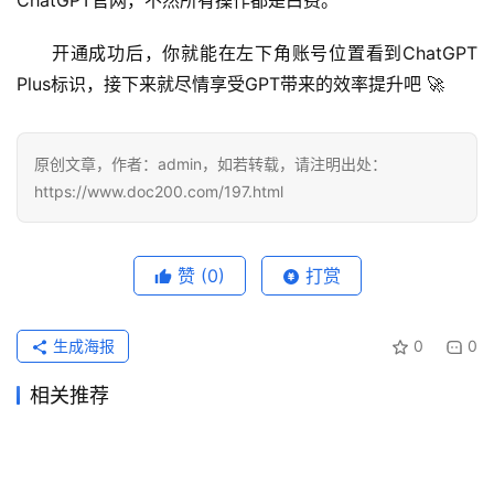
ChatGPT官网，不然所有操作都是白费。
开通成功后，你就能在左下角账号位置看到ChatGPT 
Plus标识，接下来就尽情享受GPT带来的效率提升吧 🚀
原创文章，作者：admin，如若转载，请注明出处：
https://www.doc200.com/197.html
赞
(0)
打赏
生成海报
0
0
相关推荐
2026国内ChatGPT Plus充值
为什么国内用户选择
2026年4月1日
153
2026年3月29日
161
2026国内ChatGPT Plus充值
2026国内ChatGPT Plus充值
开通攻略
2026年3月29日
156
ChatGPT Plus 的方式很重要
2026年3月28日
277
ChatGPT
ChatGPT
ChatGPT Plus充值常见坑
深度测评：国内 ChatGPT
开通攻略
2026年4月12日
135
四种方法攻略
2026年3月26日
205
ChatGPT
ChatGPT
chatgpt plus价格贵不贵先看
想开通先把 chatgpt plus订阅
FAQ：付款失败、扣款未到
2026年4月28日
107
Plus 四大充值方案，谁才是最
2026年5月1日
116
ChatGPT
ChatGPT
轮到真正要用那晚，chatgpt
ChatGPT Plus充值还是Pro订
使用频率
2026年4月22日
117
教程看顺
2026年4月19日
114
ChatGPT
ChatGPT