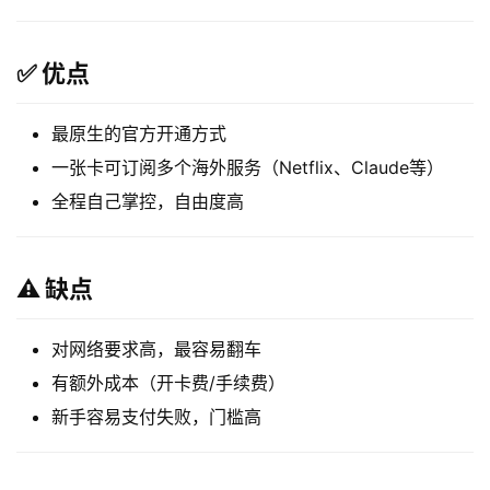
具
登录
注册
W
✅ 优点
i
n
最原生的官方开通方式
应
一张卡可订阅多个海外服务（Netflix、Claude等）
用
全程自己掌控，自由度高
可
视
化
⚠️ 缺点
编
辑
对网络要求高，最容易翻车
器
有额外成本（开卡费/手续费）
新手容易支付失败，门槛高