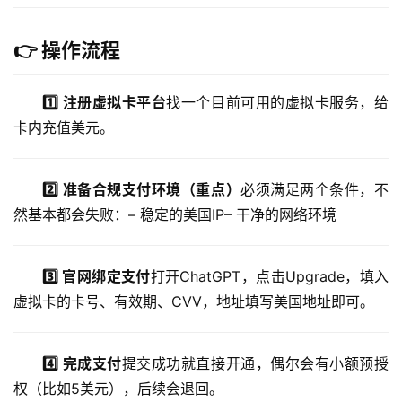
👉 操作流程
1️⃣ 注册虚拟卡平台
找一个目前可用的虚拟卡服务，给
卡内充值美元。
M
a
c
2️⃣ 准备合规支付环境（重点）
必须满足两个条件，不
应
然基本都会失败：– 稳定的美国IP– 干净的网络环境
用
3️⃣ 官网绑定支付
打开ChatGPT，点击Upgrade，填入
数
据
虚拟卡的卡号、有效期、CVV，地址填写美国地址即可。
库
管
4️⃣ 完成支付
提交成功就直接开通，偶尔会有小额预授
理
工
权（比如5美元），后续会退回。