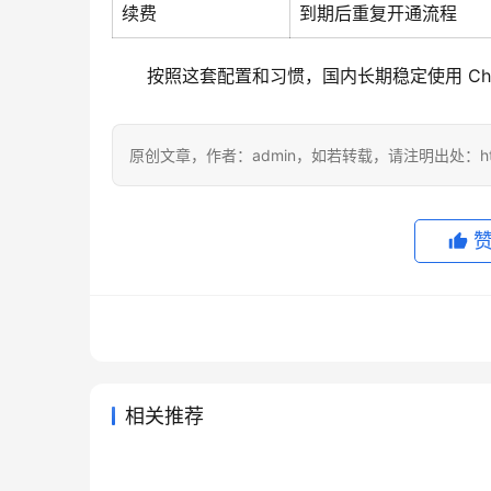
续费
到期后重复开通流程
按照这套配置和习惯，国内长期稳定使用 Chat
原创文章，作者：admin，如若转载，请注明出处：https://
相关推荐
从零开始：国内用户开通
2026国
2026年3月24日
149
2026年
chatgpt plus国内怎么开通先看
2026
ChatGPT Plus 的完整手册
种靠谱
2026年5月3日
103
2026年
ChatGPT
ChatG
2026国内ChatGPT Plus充值开
Chat
到账节奏
通攻略