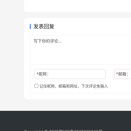
2026年4月8日
128
2026年
ChatGPT
ChatG
2026国内开通ChatGPT Plus 3
通攻略
续费？
2026年3月28日
176
ChatGPT
ChatG
种有效方法
期和时
ChatGPT
发表回复
*
昵称：
*
邮箱：
记住昵称、邮箱和网址，下次评论免输入