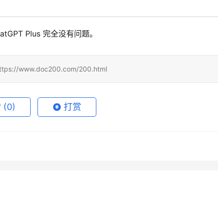
GPT Plus 完全没有问题。
www.doc200.com/200.html
赞
(0)
打赏
内充值ChatGPT Plus 3
ChatGPT Plus充值总怕踩坑？
3月30日
159
2026年4月13日
1
国内ChatGPT Plus充值开
2025国内ChatGPT Plus充值
方法
真正该先管的是账号稳定、重
3月29日
154
2026年3月30日
1
PT
ChatGPT
GPT Plus或Pro要不要月月
2025国内ChatGPT Plus充值
通4种方法