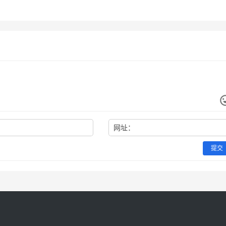
顺序和付款节奏
4月13日
115
2026年4月1日
1
PT
ChatGPT
按使用波峰波谷、工作周
通攻略
PT
ChatGPT
间回报来判断更省钱
网址：
提交