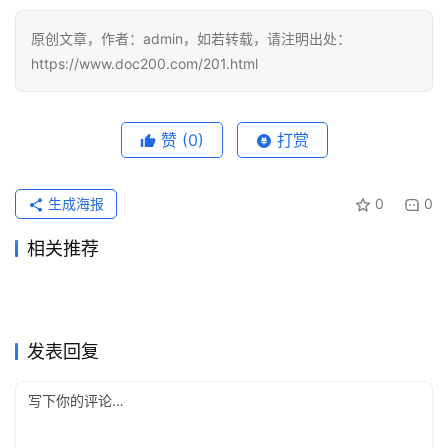
原创文章，作者：admin，如若转载，请注明出处：
https://www.doc200.com/201.html
赞
(0)
打赏
生成海报
0
0
相关推荐
国内开通 ChatGPT Plus 踩坑
2026国内怎么开通ChatGPT
2026年3月24日
145
2026年3月30日
247
chatgpt plus国内怎么开通先
国内开通ChatGPT Plus四条
实录：哪些路走得通，哪些路
2026年5月2日
114
Plus？3种方法
2026年3月22日
152
ChatGPT
ChatGPT
chatgpt plus价格要不要开先
chatgpt支付宝充值前先看顺
看续费节奏
2026年5月7日
98
路深度横测（2026最新实
2026年4月25日
107
ChatGPT
ChatGPT
周会前总要补说明和对齐口
第一次补会员时，先把步骤走
别碰
看使用排期
2026年4月18日
119
序
2026年4月20日
122
ChatGPT
ChatGPT
chatgpt plus价格别只看表面
2025国内开通ChatGPT Plus
战）
径，ChatGPT Plus充值还是
2026年5月7日
109
顺：chatgpt会员怎么充值，
2026年3月31日
144
ChatGPT
ChatGPT
月费
4种靠谱方法
ChatGPT
ChatGPT
发表回复
Pro订阅？
chatgpt会员支付怎么选