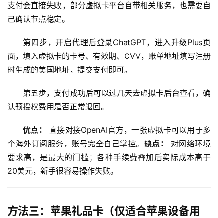
支付会直接失败，部分虚拟卡平台自带相关服务，也需要自
数
己确认节点稳定。
据
库
第四步，开启代理后登录ChatGPT，进入升级Plus页
管
面，填入虚拟卡的卡号、有效期、CVV，账单地址填写注册
理
时生成的美国地址，提交支付即可。
工
具
第五步，支付成功后可以过几天去虚拟卡后台查看，确
登录
注册
认预授权费用是否正常退回。
W
i
优点：
 直接对接OpenAI官方，一张虚拟卡可以用于多
n
个海外订阅服务，账号完全自己掌控。
缺点：
 对网络环境
应
要求高，是最大的门槛；各种手续费叠加后实际成本高于
用
20美元，新手很容易操作失败。
可
视
化
方法三：苹果礼品卡（仅适合苹果设备用