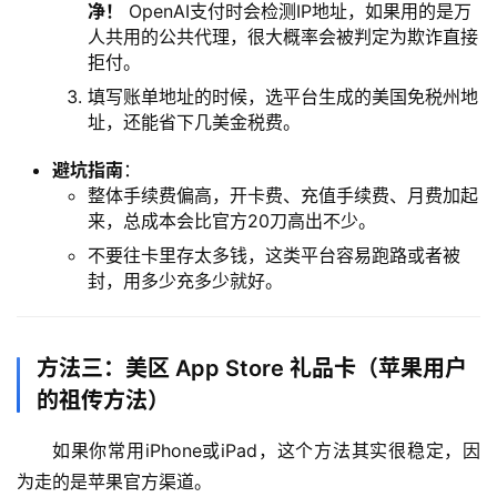
净！
OpenAI支付时会检测IP地址，如果用的是万
人共用的公共代理，很大概率会被判定为欺诈直接
数
拒付。
据
库
填写账单地址的时候，选平台生成的美国免税州地
管
址，还能省下几美金税费。
理
避坑指南
：
工
整体手续费偏高，开卡费、充值手续费、月费加起
具
来，总成本会比官方20刀高出不少。
登录
注册
不要往卡里存太多钱，这类平台容易跑路或者被
W
封，用多少充多少就好。
i
n
应
方法三：美区 App Store 礼品卡（苹果用户
用
的祖传方法）
可
如果你常用iPhone或iPad，这个方法其实很稳定，因
视
为走的是苹果官方渠道。
化