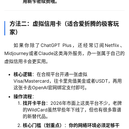
用新卡密续费哦。
方法二：虚拟信用卡（适合爱折腾的极客玩
家）
如果你除了ChatGPT Plus，还经常订阅Netflix、
Midjourney或者Claude这类海外服务，办一张属于自己的
虚拟信用卡会更实用。
核心逻辑
：在合规平台开通一张虚拟
Visa/Mastercard，往卡里充值美金或者USDT，再用
这张卡去OpenAI官网绑定支付即可。
M
操作流程
：
a
找开卡平台
：2026年市面上这类平台不少，老牌
的WildCard虽然早些年下线了，但也有很多靠谱
c
的新替代品。
应
用
核心门槛（划重点）
：
你的网络环境必须足够干