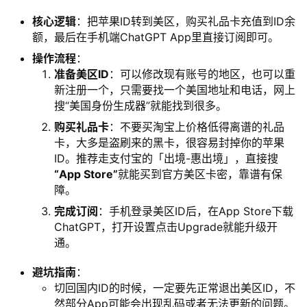
编
核心逻辑
：把苹果ID转到美区，购买礼品卡充值到ID余
辑
额，最后在手机端ChatGPT App里直接订阅即可。
器
操作流程
：
准备美区ID
：可以修改现有账号的地区，也可以重
新注册一个，只需要找一个美国地址和电话，网上
搜“美国身份生成器”就能找到很多。
购买礼品卡
：不要买淘宝上价格低得离谱的礼品
卡，大多是盗刷来的黑卡，很容易封掉你的苹果
ID。推荐走支付宝的「出境-惠出境」，直接搜
“App Store”
就能买到官方美区卡密，靠谱有保
障。
完成订阅
：手机登录美区ID后，在App Store下载
ChatGPT，打开设置点击Upgrade就能升级开
通。
避坑指南
：
切回国内ID的时候，一定要先正常退出美区ID，不
然部分App可能会出现乱码或者无法更新的问题。