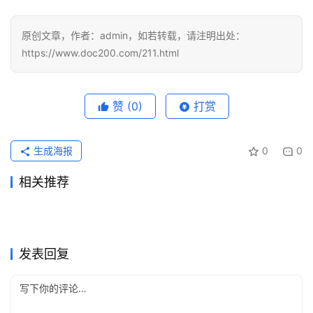
原创文章，作者：admin，如若转载，请注明出处：
https://www.doc200.com/211.html
赞
(0)
打赏
生成海报
0
0
相关推荐
2026国内充值ChatGPT Plus
GPT-5.4 时代，国内用户如何
2026年3月30日
170
2026年3月24日
147
chatgpt plus国内怎么开通更
2026国内ChatGPT Plus充值
亲测攻略
2026年4月29日
103
订阅 ChatGPT Plus？
2026年3月28日
147
ChatGPT
ChatGPT
ChatGPT Plus充值还是Pro订
国内开通 ChatGPT Plus 全流
顺手
2026年4月19日
113
开通完整攻略
2026年3月26日
187
ChatGPT
ChatGPT
chatgpt付费版怎么开通更稳
2026国内ChatGPT Plus充值
阅？总要先统一口径、再拆执
2026年4月26日
108
程拆解：从下单到激活只需5
2026年4月6日
189
ChatGPT
ChatGPT
2026国内ChatGPT Plus充值
2026国内ChatGPT Plus充值
2026年3月30日
146
开通攻略
2026年3月26日
162
ChatGPT
ChatGPT
行清单的人，先看连续收敛成
分钟
开通完整攻略
开通攻略
ChatGPT
ChatGPT
发表回复
本