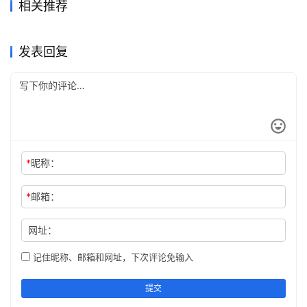
相关推荐
Typora (轻量级 Markdown
Navicat Premium Essentials
2025年6月17日
883
2025年6月17日
1.1K
Visual Studio Code(代码编辑
编辑器) 永久激活版
2025年6月17日
1.2K
16 激活破解下载
Win应用
Win应用
器)v1.101.0 下载
Win应用
发表回复
*
昵称：
*
邮箱：
网址：
记住昵称、邮箱和网址，下次评论免输入
提交