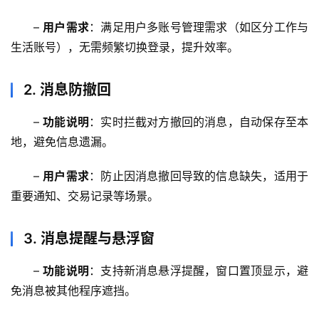
– 
用户需求
：满足用户多账号管理需求（如区分工作与
生活账号），无需频繁切换登录，提升效率。  
2.
消息防撤回
– 
功能说明
：实时拦截对方撤回的消息，自动保存至本
M
地，避免信息遗漏。  
a
c
– 
用户需求
：防止因消息撤回导致的信息缺失，适用于
应
重要通知、交易记录等场景。  
用
3.
消息提醒与悬浮窗
数
据
– 
功能说明
：支持新消息悬浮提醒，窗口置顶显示，避
库
免消息被其他程序遮挡。  
管
理