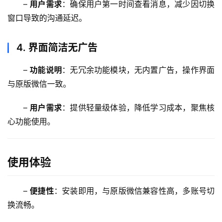
– 
用户需求
：确保用户第一时间查看消息，减少因切换
工
窗口导致的沟通延迟。  
具
登录
注册
W
4.
界面简洁无广告
i
n
– 
功能说明
：无冗余功能模块，无内置广告，操作界面
应
与原版微信一致。  
用
– 
用户需求
：提供轻量级体验，降低学习成本，聚焦核
可
心功能使用。  
视
化
编
使用体验
辑
器
– 
便捷性
：安装即用，与原版微信兼容性高，多账号切
换流畅。  