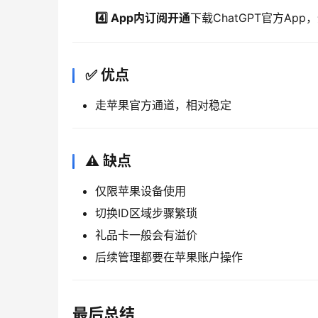
4️⃣ App内订阅开通
下载ChatGPT官方Ap
✅ 优点
走苹果官方通道，相对稳定
⚠️ 缺点
仅限苹果设备使用
切换ID区域步骤繁琐
礼品卡一般会有溢价
后续管理都要在苹果账户操作
最后总结