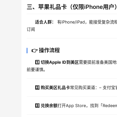
三、苹果礼品卡（仅限iPhone用户
适合人群：
 有iPhone/iPad，能接受复杂
订阅
👉 操作流程
1️⃣ 切换Apple ID到美区
需要提前准备美国地
前要谨慎。
2️⃣ 购买美区礼品卡
常见购买渠道：– 支付宝
3️⃣ 兑换余额
打开App Store，找到「Re