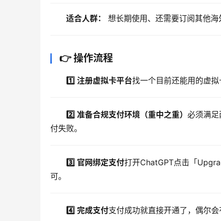
适合人群：
 想长期使用、还需要订阅其他海
👉 操作流程
1️⃣ 注册虚拟卡平台
找一个目前还能用的虚拟
2️⃣ 准备合规支付环境（重中之重）
必须满足
付失败。
3️⃣ 官网绑定支付
打开ChatGPT点击「Up
可。
4️⃣ 完成支付
支付成功就直接开通了，偶尔会