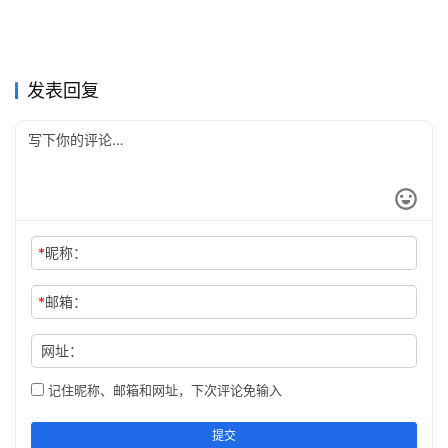
换到 Codex 别急着试写，先
如果你还在犹豫开不开，先把
2026年5月2日
116
2026年4月21日
123
现在开 chatgpt plus国内怎么
ChatGPT Plus充值还是Pro订
把旧配置接过去
2026年4月28日
113
chatgpt会员等级和chatgpt
2026年4月17日
121
ChatGPT
ChatGPT
2026国内充值ChatGPT Plus
2026年ChatGPT Plus国内充
开通更快
2026年3月30日
171
阅？每周固定做一次问题清账
2026年3月28日
151
ChatGPT
ChatGPT
别只盯着月费数字，chatgpt
2026国内怎么充值ChatGPT
会员有什么权益看明白
亲测攻略
2026年4月21日
118
值开通攻略
2026年3月29日
230
ChatGPT
ChatGPT
chatgpt会员支付到底怎么选
2026国内ChatGPT Plus充值
的人，先看这三个判断点
plus价格到底怎么看，顺手说
2026年4月25日
100
Plus？3种方法
2026年4月8日
194
ChatGPT
ChatGPT
更顺
开通教程
ChatGPT
ChatGPT
发表回复
清chatgpt会员多少钱一个月
*
昵称：
*
邮箱：
网址：
记住昵称、邮箱和网址，下次评论免输入
提交