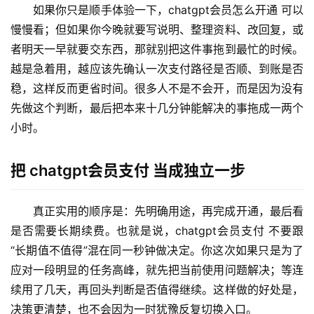
如果你只是顺手体验一下，chatgpt会员怎么开通 可以
慢慢看；但如果你今晚就要写说明、整理资料、改回复，或
者明天一早就要交东西，那就别把这件事拖到最忙的时候。
越是急着用，越应该先确认一次支付路径是否顺、到账是否
稳，这样反而更省时间。很多人不是不会开，而是因为没有
先做这个判断，最后把本来十几分钟能解决的事拖成一两个
小时。
把 chatgpt会员支付 当成独立一步
真正实用的顺序是：先明确用途，再完成开通，最后看
是否需要长期续费。也就是说，chatgpt会员支付 不要跟
“长期值不值得”混在同一秒钟做决定。你这次如果只是为了
应对一段明显的任务高峰，就先把当前使用问题解决；等连
续用了几天，再回头判断是否值得继续。这样做的好处是，
M
决策更清楚，也不会因为一时犹豫反复切换入口。
a