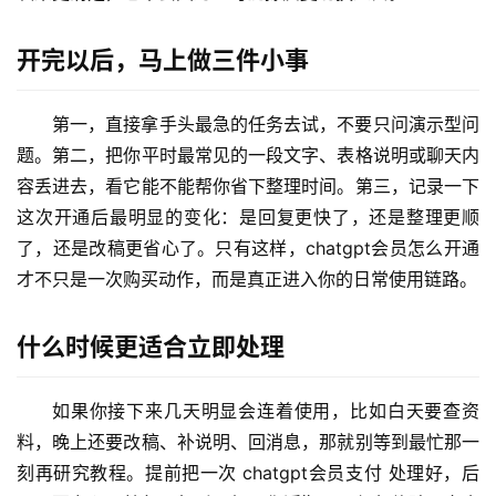
c
应
开完以后，马上做三件小事
用
第一，直接拿手头最急的任务去试，不要只问演示型问
数
题。第二，把你平时最常见的一段文字、表格说明或聊天内
据
容丢进去，看它能不能帮你省下整理时间。第三，记录一下
库
这次开通后最明显的变化：是回复更快了，还是整理更顺
管
理
了，还是改稿更省心了。只有这样，chatgpt会员怎么开通 
工
才不只是一次购买动作，而是真正进入你的日常使用链路。
具
登录
注册
什么时候更适合立即处理
W
i
如果你接下来几天明显会连着使用，比如白天要查资
n
应
料，晚上还要改稿、补说明、回消息，那就别等到最忙那一
用
刻再研究教程。提前把一次 chatgpt会员支付 处理好，后