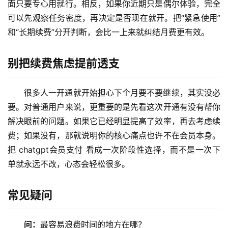
面只要专心用就行。相反，如果你近期只是偶尔体验，完全
可
可以先观察任务密度，再决定是否现在就开。把“紧急使用”
视
和“长期续费”分开判断，会比一上来就纠结月费更有效。
化
编
别把续费焦虑提前透支
辑
器
很多人一开通就开始担心下个月要不要继续，其实没必
要。对普通用户来说，更重要的是先看这次开通有没有帮你
解决眼前的问题。如果它已经明显提高了效率，再去考虑续
费；如果没有，那就说明你的核心痛点也许不在会员本身。
把 chatgpt会员支付 看成一次阶段性选择，而不是一次下
单就永远不改，心态会轻松很多。
常见疑问
问：
最容易浪费时间的地方在哪？