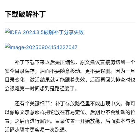
应
用
下载破解补丁
数
据
库
管
理
补丁下载下来以后是压缩包，原文建议直接剪切到一个
工
安全目录保存，后面不要随意移动、更不要误删。因为一旦
具
目录变化，激活结果就可能跟着失效，后面再回头排查时也
登录
注册
会很难第一时间想到是路径变了。
W
i
还有个关键细节：补丁存放路径里不能出现中文。你可
n
以像原文示意那样把它放在容易定位、后期也不会乱动的位
应
置，之后再进行解压。目录位置一开始放稳，后面脚本与激
用
活码步骤才更容易一次跑通。
可