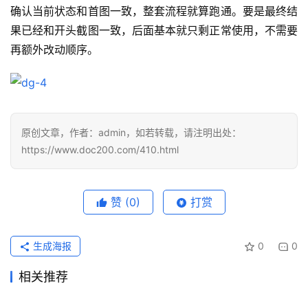
确认当前状态和首图一致，整套流程就算跑通。要是最终结
果已经和开头截图一致，后面基本就只剩正常使用，不需要
再额外改动顺序。
原创文章，作者：admin，如若转载，请注明出处：
https://www.doc200.com/410.html
赞
(0)
打赏
生成海报
0
0
相关推荐
datagrip2026破解教程先把
datagrip激活码先把脚本顺序
2026年4月30日
194
2026年4月30日
106
datagrip2026最新激活码先
datagrip最新激活破解教程先