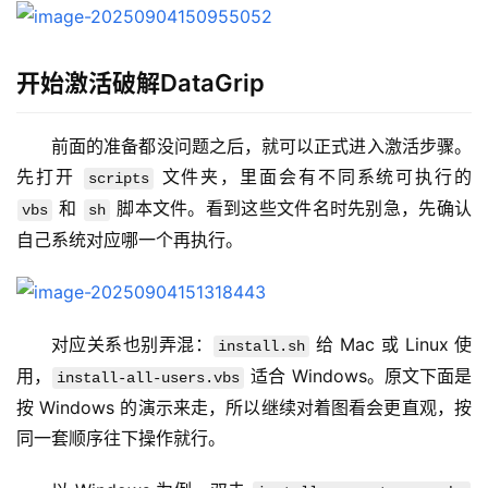
视
化
编
开始激活破解DataGrip
辑
器
前面的准备都没问题之后，就可以正式进入激活步骤。
先打开 
 文件夹，里面会有不同系统可执行的 
scripts
 和 
 脚本文件。看到这些文件名时先别急，先确认
vbs
sh
自己系统对应哪一个再执行。
对应关系也别弄混：
 给 Mac 或 Linux 使
install.sh
用，
 适合 Windows。原文下面是
install-all-users.vbs
按 Windows 的演示来走，所以继续对着图看会更直观，按
同一套顺序往下操作就行。