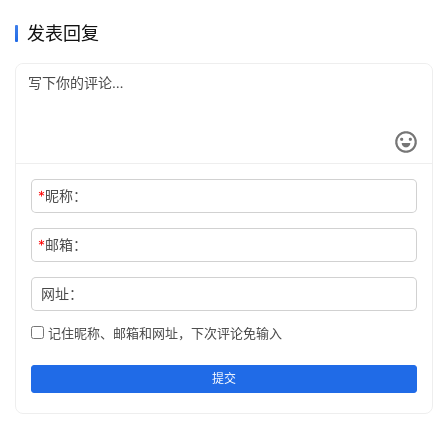
旧环境清掉
2026年5月8日
110
看清
2026年5月8日
106
DataGrip激活码
DataGrip激活码
datagrip激活码先看补丁目录
把旧环境和目录顺序看准
2026年5月8日
118
把脚本和安装顺序接顺
DataGrip激活码
DataGrip激活码
再动脚本
DataGrip激活码
发表回复
*
昵称：
*
邮箱：
网址：
记住昵称、邮箱和网址，下次评论免输入
提交