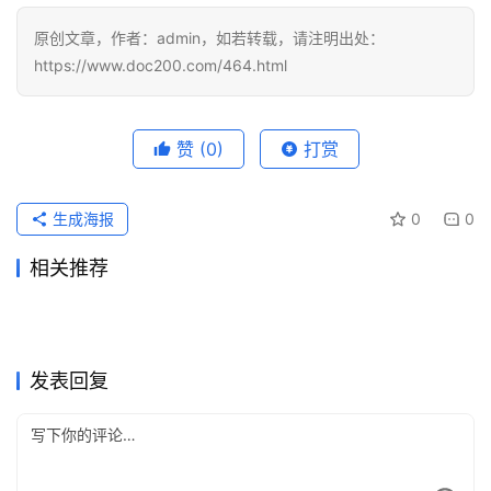
原创文章，作者：admin，如若转载，请注明出处：
https://www.doc200.com/464.html
赞
(0)
打赏
生成海报
0
0
相关推荐
2026国内ChatGPT Plus充值
很多人忽略这一步：chatgpt
2026年4月7日
255
2026年4月20日
112
2026国内ChatGPT Plus充值
值不值得开先看chatgpt会员
开通攻略
2026年4月6日
155
会员支付方式怎么选更省心
2026年4月24日
113
ChatGPT
ChatGPT
chatgpt充值后老是返工？多
2024国内ChatGPT Plus充值
开通全攻略
2026年5月8日
104
有什么权益
2026年3月26日
148
ChatGPT
ChatGPT
国内 ChatGPT Plus 开通手
chatgpt plus国内怎么开通先
半漏了这一步
2026年3月29日
156
开通攻略
2026年5月7日
92
ChatGPT
ChatGPT
chatgpt会员充值怎么安排更
2026国内ChatGPT Plus充值
册：选对方案、避开陷阱
2026年5月2日
109
看到账后怎么接
2026年4月8日
194
ChatGPT
ChatGPT
不慌
开通教程
ChatGPT
ChatGPT
发表回复