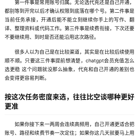
W
第一件事是常用账号归属。无论选代充还是自己开通，
i
都别等到开完以后才确认权限到底落在哪个号。第二件事是
n
当前任务承接，开通后能不能立刻继续你手上的写作、翻
应
译、整理资料或代码工作。第三件事是续费衔接，下次还要
用
不要继续用、到时是否还能沿用这次路径。
可
很多人以为自己是在比较渠道，其实是在比较后续使用
视
顺不顺。只要这三件事提前想清楚，chatgpt会员充值怎么
化
选更稳 这个问题就没那么抽象，代充和自己开通的差别也
编
会变得更容易判断。
辑
器
按这次任务密度来选，往往比空谈哪种更好
更准
如果你接下来一两周会连续高频用，自己开通更适合把
账号、路径和续费节奏一次定住；如果你这几天就要马上用