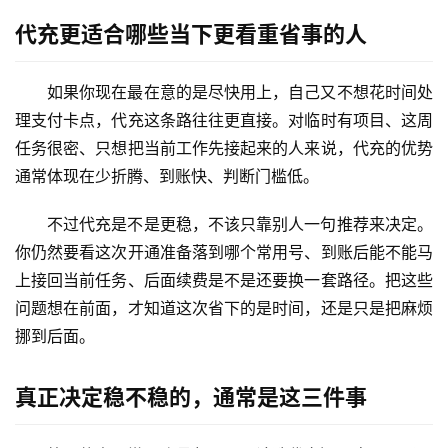
代充更适合哪些当下更看重省事的人
如果你现在最在意的是尽快用上，自己又不想花时间处
M
理支付卡点，代充这条路往往更直接。对临时有项目、这周
a
任务很密、只想把当前工作先接起来的人来说，代充的优势
c
应
通常体现在少折腾、到账快、判断门槛低。
用
不过代充是不是更稳，不该只靠别人一句推荐来决定。
你仍然要看这次开通准备落到哪个常用号、到账后能不能马
数
据
上接回当前任务、后面续费是不是还要换一套路径。把这些
库
问题想在前面，才知道这次省下的是时间，还是只是把麻烦
管
挪到后面。
理
工
真正决定稳不稳的，通常是这三件事
具
登录
注册