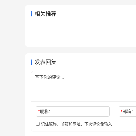
相关推荐
ChatGPT Plus订阅微信支付宝
Supe
2026年6月7日
89
2026年
SuperGrok代充会员开通详细教
Chat
开通完整步骤
教程
2026年7月13日
39
2026年
未分类
未分类
Claude Pro国内支付充值开通教
Chat
程
指南
2026年6月20日
71
2026年6
未分类
未分类
Claude Pro开通会员订阅方法完
程
法
2026年6月15日
88
未分类
未分类
整教程
未分类
发表回复
*
昵称：
*
邮箱：
记住昵称、邮箱和网址，下次评论免输入