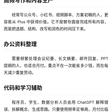
高频写作和内容生产
M
经常写公众号、小红书、视频脚本、方案初稿的人，更
a
容易从 Plus 中获得价值。它不是替你直接完成所有内容，
c
而是把选题、结构、改写和润色的时间压下来。
应
用
办公资料整理
数
据
需要频繁处理会议纪要、长文摘要、邮件回复、PPT 
库
提纲的人，也适合月付。重点不在一次能省多少钱，而在每
管
天减少重复劳动。
理
工
具
代码和学习辅助
登录
注册
W
程序员、学生、数据分析人员会用 ChatGPT 解释错
i
误、拆解概念、生成思路。只要使用频率足够高，月付比临
n