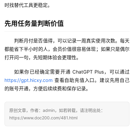
时找替代工具更稳定。
应
用
先用任务量判断价值
可
视
判断月付是否值得，可以记录一周真实使用次数。每天
化
都能省下半小时的人，会员价值很容易体现；如果只是偶尔
编
打开问一句，先短期体验会更理性。
辑
器
如果你已经确定需要开通 ChatGPT Plus，可以通过 
https://gpt.hicxy.com
 查看自助充值入口。建议先用自己
的账号开通，方便后续续费和保存记录。
原创文章，作者：admin，如若转载，请注明出处：
https://www.doc200.com/481.html