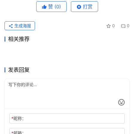
赞
(0)
打赏
生成海报
0
0
相关推荐
ChatGPT会员微信支付失败解
ChatGPT Plus无需国外信用
2026年5月29日
97
2026年6月17日
68
ChatGPT订阅退款怎么申请？
ChatGPT Plus国内可用订阅
决
2026年7月18日
48
卡代充开通教程
2026年6月22日
60
未分类
未分类
Claude Pro会员开通订阅开通
Claude Pro充值无需国外信用
取消续费与退款流程
2026年6月16日
76
方法
2026年6月8日
82
未分类
未分类
Claude Pro购买前账号检查方
ChatGPT Plus开通会员充值
教程
2026年5月22日
107
卡操作指南
2026年7月4日
46
未分类
未分类
Grok Super代充开通会员完整
ChatGPT Plus国内支付订阅
法
2026年7月12日
46
教程
2026年7月6日
52
未分类
未分类
教程
教程
未分类
未分类
发表回复
*
昵称：
*
邮箱：