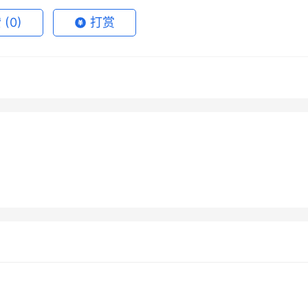
赞
(0)
打赏
GPT Pro自己账号订阅开通
Claude Pro国内可用充值开通
7月10日
45
2026年6月29日
 Super长期使用充值开通
Grok Super订阅如何取消自动
程
月16日
70
2026年7月14日
2
未分类
de Pro充值微信支付宝开通
Grok Super国内支付开通会员
续费？操作说明
17
2026年7月29日
未分类
内用户
充值
未分类