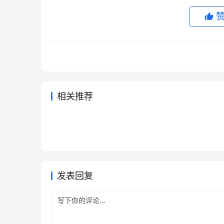
相关推荐
Claude Pro订阅国内支付操作方
Chat
1天前
15
2026年
ChatGPT Plus代充前后检查清
Grok
法微信支付宝
教程
2026年5月21日
96
2026年6
未分类
未分类
SuperGrok代充无需国外信用卡
Clau
单
教程
2026年6月2日
102
4天前
未分类
未分类
Grok Super国内支付微信支付
教程国
2026年7月5日
55
未分类
未分类
宝充值教程
未分类
发表回复