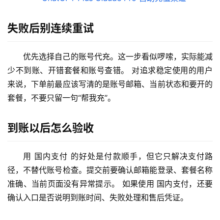
失败后别连续重试
优先选择自己的账号代充。这一步看似啰嗦，实际能减
少不到账、开错套餐和账号查错。 对追求稳定使用的用户
来说，下单前最应该写清的是账号邮箱、当前状态和要开的
套餐，不要只留一句“帮我充”。
M
a
到账以后怎么验收
c
应
用
用 国内支付 的好处是付款顺手，但它只解决支付路
径，不替代账号检查。提交前要确认邮箱能登录、套餐名称
数
准确、当前页面没有异常提示。 如果使用 国内支付，还要
据
确认入口是否说明到账时间、失败处理和售后凭证。
库
管