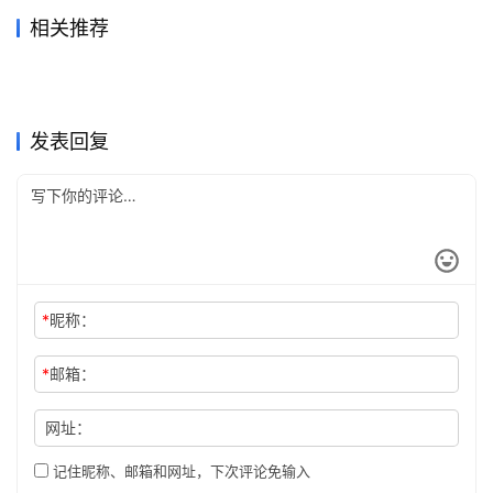
相关推荐
Claude Pro办公使用订阅开通
2026Claude Pro支付宝续费
2026年6月16日
81
2026年5月31日
84
Claude Pro国内支付订阅开通
Grok Super微信支付宝充值开
教程
2026年7月23日
48
代充教程
2026年6月23日
65
未分类
未分类
ChatGPT Plus自己账号充值
ChatGPT Plus国内可用代充
方法
2026年6月29日
62
通方法
2026年6月7日
84
未分类
未分类
ChatGPT Plus会员开通充值
ChatGPT Plus资料整理订阅
教程
2026年6月22日
71
详细版
2026年6月19日
66
未分类
未分类
Claude Pro充值微信支付宝开
ChatGPT Plus充值到自己账
方法
6天前
22
教程
2026年6月3日
85
未分类
未分类
通教程新手版
号教程
未分类
未分类
发表回复
*
昵称：
*
邮箱：
网址：
记住昵称、邮箱和网址，下次评论免输入