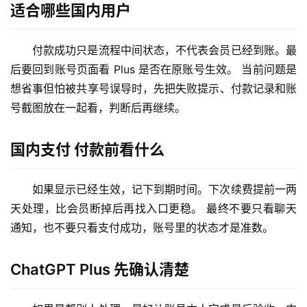
适合哪些国内用户
理
工
具
付款成功只是流程中间状态，不代表会员已经到账。最
登录
注册
后要回到账号页面看 Plus 是否在原账号生效。 当前问题是
W
想省事但怕被共享号误导时，先把失败提示、付款记录和账
i
号截图放在一起看，判断后再继续。
n
应
用
国内支付 付款前看什么
可
如果显示已经生效，记下到期时间。下次续费提前一两
视
天处理，比会员断掉后再找入口更稳。 最终不要只看聊天
化
通知，也不要只看支付成功，账号里的状态才是准数。
编
辑
器
ChatGPT Plus 先确认清楚