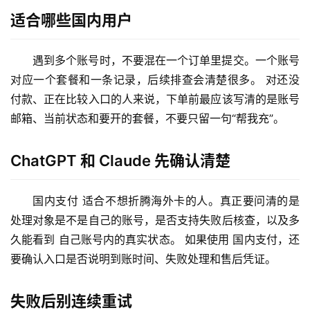
适合哪些国内用户
遇到多个账号时，不要混在一个订单里提交。一个账号
对应一个套餐和一条记录，后续排查会清楚很多。 对还没
付款、正在比较入口的人来说，下单前最应该写清的是账号
邮箱、当前状态和要开的套餐，不要只留一句“帮我充”。
M
ChatGPT 和 Claude 先确认清楚
a
c
应
国内支付 适合不想折腾海外卡的人。真正要问清的是
用
处理对象是不是自己的账号，是否支持失败后核查，以及多
久能看到 自己账号内的真实状态。 如果使用 国内支付，还
数
要确认入口是否说明到账时间、失败处理和售后凭证。
据
库
失败后别连续重试
管