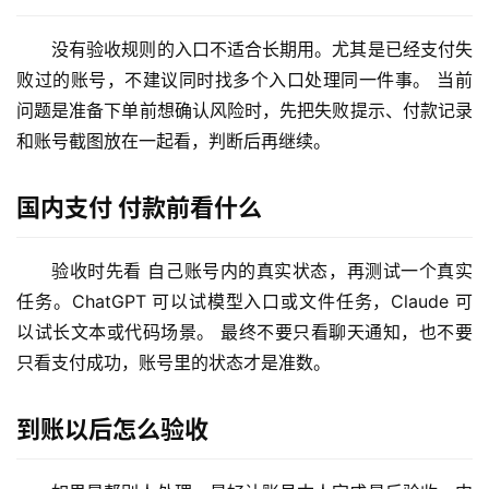
理
工
没有验收规则的入口不适合长期用。尤其是已经支付失
具
败过的账号，不建议同时找多个入口处理同一件事。 当前
登录
注册
问题是准备下单前想确认风险时，先把失败提示、付款记录
W
和账号截图放在一起看，判断后再继续。
i
n
国内支付 付款前看什么
应
用
验收时先看 自己账号内的真实状态，再测试一个真实
可
任务。ChatGPT 可以试模型入口或文件任务，Claude 可
视
以试长文本或代码场景。 最终不要只看聊天通知，也不要
化
只看支付成功，账号里的状态才是准数。
编
辑
器
到账以后怎么验收