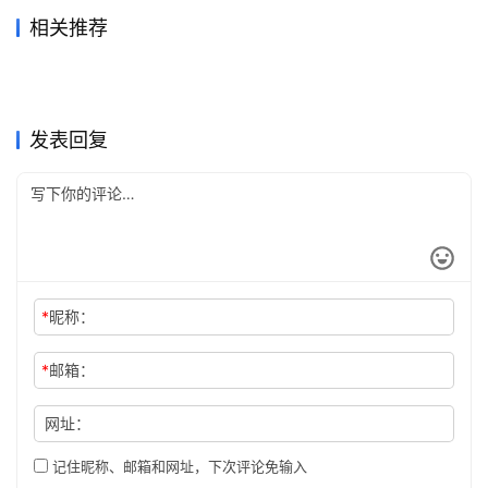
相关推荐
Grok Super国内支付订阅开通
Grok Super充值无需国外信用
2026年7月16日
48
2026年6月2日
84
ChatGPT Claude代充怎么避
2026ChatGPT Claude代充发
方法
2026年5月30日
99
卡
2026年5月31日
101
未分类
未分类
Grok Super微信支付宝代充教
Grok Super无需国外信用卡代
免重复付款
2026年6月15日
73
票账单区别
2026年7月4日
56
未分类
未分类
SuperGrok自己账号代充详细
SuperGrok充值微信支付开通
程
2026年7月24日
46
充教程
2026年6月3日
80
未分类
未分类
国内Visa卡为什么不能完成
ChatGPT Plus订阅微信支付
教程
2026年7月14日
41
教程
2026年6月6日
85
未分类
未分类
ChatGPT订阅？
宝开通详细版
未分类
未分类
发表回复
*
昵称：
*
邮箱：
网址：
记住昵称、邮箱和网址，下次评论免输入