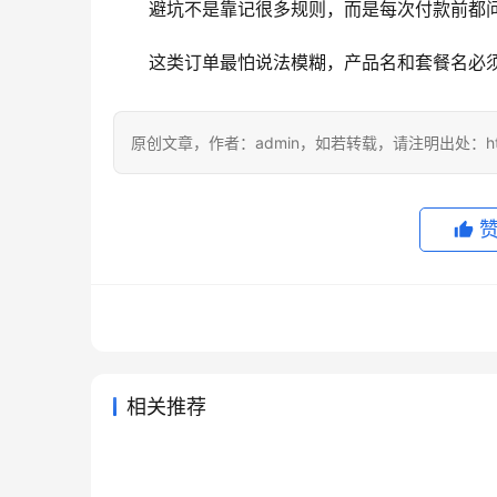
避坑不是靠记很多规则，而是每次付款前都
这类订单最怕说法模糊，产品名和套餐名必
原创文章，作者：admin，如若转载，请注明出处：https://
相关推荐
Grok Super微信支付宝充值操
Supe
2026年7月23日
132
2026年
Claude Pro开通会员订阅完整方
Clau
作指南
程
2026年7月7日
52
2026年
未分类
未分类
ChatGPT Plus订阅多少钱？价
Clau
法
整教程
2026年7月18日
47
2026年
未分类
未分类