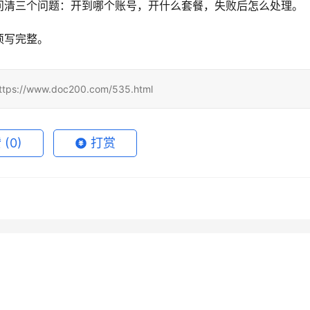
问清三个问题：开到哪个账号，开什么套餐，失败后怎么处理。
须写完整。
www.doc200.com/535.html
赞
(0)
打赏
rGrok代充自己账号开通教
Claude Pro自己账号代充操作
6月5日
104
2026年7月23日
de Pro代充流程订阅方法完
Claude Pro国内支付充值完整
程
6月23日
65
2026年7月4日
未分类
de Pro订阅失败国内代充方
ChatGPT Plus订阅微信支付宝
程
5月20日
125
4天前
未分类