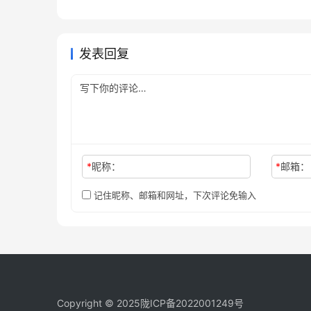
Grok Super微信支付宝充值会
格、权益和值不值
法
2026年7月12日
50
未分类
未分类
员教程
未分类
发表回复
*
昵称：
*
邮箱：
记住昵称、邮箱和网址，下次评论免输入
Copyright © 2025
陇ICP备2022001249号