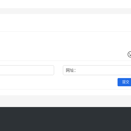
付款方法国内用户
未分类
网址：
提交