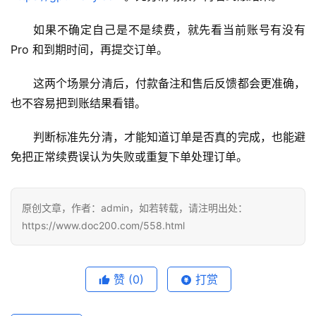
用
如果不确定自己是不是续费，就先看当前账号有没有 
可
Pro 和到期时间，再提交订单。
视
化
这两个场景分清后，付款备注和售后反馈都会更准确，
编
也不容易把到账结果看错。
辑
器
判断标准先分清，才能知道订单是否真的完成，也能避
免把正常续费误认为失败或重复下单处理订单。
原创文章，作者：admin，如若转载，请注明出处：
https://www.doc200.com/558.html
赞
(0)
打赏