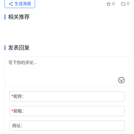
生成海报
0
0
相关推荐
Claude Pro国内支付充值详细
ChatGPT Pro微信支付宝订阅
2026年7月10日
64
2026年7月22日
34
Claude 充值代充渠道怎么判
打算一次弄明白的人，
指南
2026年5月17日
101
开通教程
2026年4月20日
140
未分类
未分类
ChatGPT Plus会员开通订阅
ChatGPT Plus国内支付开通
断
2026年6月16日
63
chatgpt充值渠道有哪些，
2026年5月20日
99
未分类
未分类
Claude Pro代充后账号安全检
ChatGPT Pro自己账号订阅开
开通教程
2026年5月26日
117
避坑
2026年7月10日
44
未分类
未分类
AI会员代充后可以开发票吗
Grok Super充值和订阅操作流
chatgpt充值方法怎么选更稳
查
2026年5月30日
104
通教程
2026年6月4日
91
未分类
未分类
程
未分类
未分类
发表回复
*
昵称：
*
邮箱：
网址：