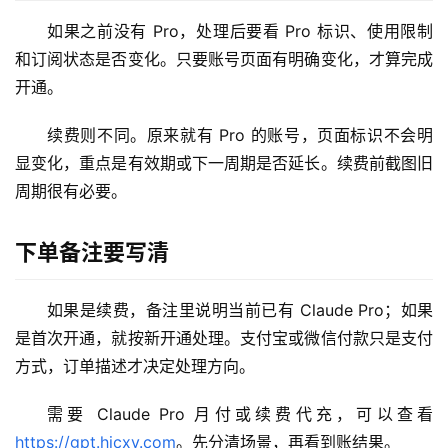
M
如果之前没有 Pro，处理后要看 Pro 标识、使用限制
a
c
和订阅状态是否变化。只要账号页面有明确变化，才算完成
应
开通。
用
续费则不同。原来就有 Pro 的账号，页面标识不会明
数
显变化，重点是有效期或下一周期是否延长。续费前截图旧
据
周期很有必要。
库
管
下单备注要写清
理
工
具
如果是续费，备注里说明当前已有 Claude Pro；如果
是首次开通，就按新开通处理。支付宝或微信付款只是支付
登录
注册
W
方式，订单描述才决定处理方向。
i
n
需要 Claude Pro 月付或续费代充，可以查看 
应
https://gpt.hicxy.com
。先分清场景，再看到账结果。