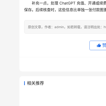
补充一点，处理 ChatGPT 充值、开通
保存。后续核查时，这些信息比单独一张付款图
原创文章，作者：admin，如若转载，请注明出处：https://
相关推荐
Grok Super微信支付订阅开通
亲测可用
2026年7月29日
33
2026年
Grok Super微信支付代充开通
Grok
教程
级教程
2026年7月12日
64
2026年
未分类
未分类
ChatGPT Plus订阅支付被拒怎
Grok
教程
2026年7月14日
49
2026年
未分类
未分类
Claude Pro充值自己账号使用指
么办？银行卡与地址排查
教程
2天前
10
未分类
未分类