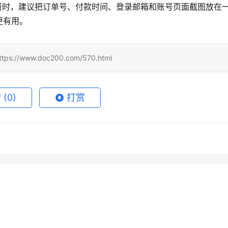
或续费时，建议把订单号、付款时间、登录邮箱和账号页面截图放在
更有用。
www.doc200.com/570.html
赞
(0)
打赏
ChatGPT Plus国内升
SuperGrok微信支付宝订阅指
5月26日
110
2026年6月5日
 Super开通会员充值方法
Grok Super开通会员充值完整
6月3日
93
2026年6月18日
未分类
 Super国内支付订阅开通
Claude Pro代充自己账号开通
教程
6月29日
60
2026年7月12日
未分类
程
未分类