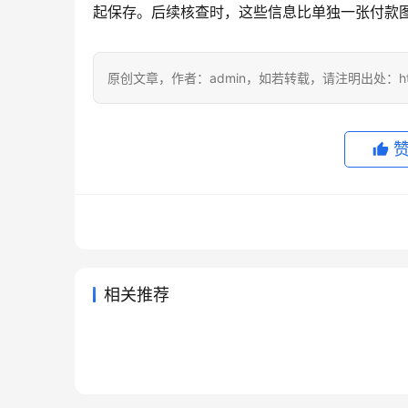
起保存。后续核查时，这些信息比单独一张付款
原创文章，作者：admin，如若转载，请注明出处：https://
相关推荐
Claude Pro学习使用订阅开通教
Clau
2026年6月22日
67
3天前
Claude Pro开通会员充值方法完
Chat
程
骤微信
2026年6月22日
61
3天前
未分类
未分类
Grok Super充值开通会员操作
Grok
整教程
用卡教
2026年6月5日
84
2026年
未分类
未分类
Grok Super开通会员充值完整
指南
指南
2026年6月18日
71
未分类
未分类
教程
未分类