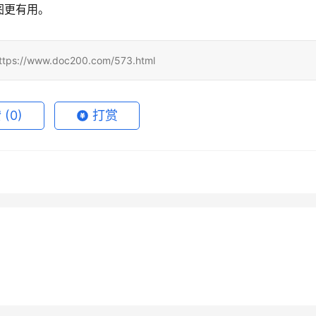
图更有用。
www.doc200.com/573.html
赞
(0)
打赏
de Pro充值开通会员详细步
Claude Pro月付和续费代充区
14
2026年5月25日
1
GPT Plus代充无需国外信
ChatGPT Plus资料整理充值开
支付宝
14
2026年6月21日
未分类
 Super国内支付订阅完整
Grok Super微信支付宝充值流
程自己账号
通教程
7月24日
56
2026年6月5日
未分类
程操作指南
未分类