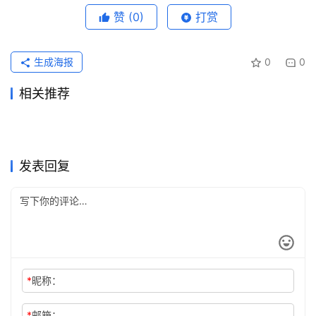
赞
(0)
打赏
生成海报
0
0
相关推荐
ChatGPT Plus充值续费代充
Claude Pro自己账号订阅完整
2026年6月30日
61
2026年6月11日
72
Grok Super写作使用订阅完整
ChatGPT Plus代充避坑指
方法
2026年6月11日
78
教程
2026年6月3日
132
未分类
未分类
SuperGrok订阅无需国外信用
Claude Pro续费到期当天还能
教程
2026年7月16日
42
南：国内用户如何安全充值
2026年5月23日
105
未分类
未分类
ChatGPT Plus国内支付充值
ChatGPT Pro支付宝订阅开通
卡教程
2026年7月15日
38
处理吗
2026年7月12日
36
未分类
未分类
ChatGPT Plus资料整理充值
GPT5充值支付宝付款失败怎
Plus
开通教程
2026年6月21日
70
会员教程
2026年5月29日
90
未分类
未分类
开通教程
么办
未分类
未分类
发表回复
*
昵称：
*
邮箱：