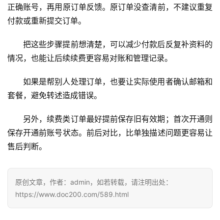
正确账号，再用原订单反馈。原订单没查清前，不建议重复
应
付款或重新提交订单。
用
把这些步骤提前想清楚，可以减少付款后反复补资料的
可
情况，也能让后续续费更容易对账和管理记录。
视
化
如果是帮别人处理订单，也要让实际使用者确认邮箱和
编
套餐，避免转述造成错误。
辑
器
另外，续费类订单最好提前保存旧有效期；首次开通则
保存开通前账号状态。前后对比，比单独描述问题更容易让
售后判断。
原创文章，作者：admin，如若转载，请注明出处：
https://www.doc200.com/589.html