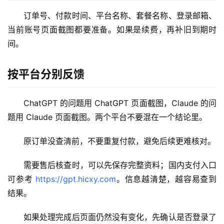
订单号、付款时间、平台名称、套餐名称、登录邮箱、
M
当前账号页面截图都要准备。如果是续费，再补旧到期时
a
间。
c
应
用
按平台分别反馈
数
ChatGPT 的问题用 ChatGPT 页面截图，Claude 的问
据
题用 Claude 页面截图。两个平台不要混在一个结论里。
库
管
原订单没查清前，不要重复付款，避免后续更难核对。
理
工
需要售后核查时，可以先保存完整资料；国内支付入口
具
可参考 
https://gpt.hicxy.com
。信息越清楚，越容易查到
登录
注册
结果。
W
i
如果处理完成后页面仍然没有变化，先确认是否登录了
n