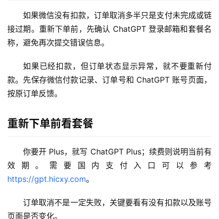
如果微信没有扣款，订单取消多半只是支付未完成或链
M
接过期。重新下单前，先确认 ChatGPT 登录邮箱和套餐名
a
c
称，避免再次提交错误信息。
应
用
如果已经扣款，但订单状态显示异常，就不要重新付
款。先保存微信付款记录、订单号和 ChatGPT 账号页面，
数
按原订单反馈。
据
库
重新下单前看套餐
管
理
工
你要开 Plus，就写 ChatGPT Plus；续费则说明当前有
具
效期。需要国内支付入口可以参考 
https://gpt.hicxy.com
。
登录
注册
W
i
订单取消不是一定失败，关键要看有没有扣款以及账号
n
页面是否变化。