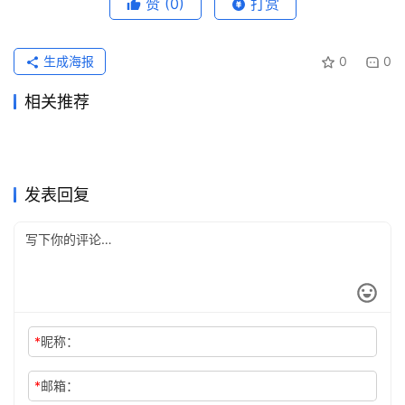
赞
(0)
打赏
生成海报
0
0
相关推荐
ChatGPT Plus自己账号充值
Grok订阅多少钱？人民币价格
2026年6月11日
76
2026年7月20日
46
ChatGPT Plus订阅开通会员
Claude Pro开通会员充值指南
教程
5天前
16
与渠道差异
2026年6月3日
104
未分类
未分类
Claude Pro会员订阅开通开通
Claude Pro国内支付充值开通
实用教程新手版
2026年6月30日
61
2026年7月13日
56
未分类
未分类
Claude Pro自己账号充值开通
2026 ChatGPT Claude代充
教程
2026年7月16日
46
教程
2026年5月21日
113
未分类
未分类
SuperGrok代充无需国外信用
Claude Pro写作使用充值开通
指南
2026年7月13日
43
发布前避坑
2026年6月24日
63
未分类
未分类
卡方法
方法
未分类
未分类
发表回复
*
昵称：
*
邮箱：