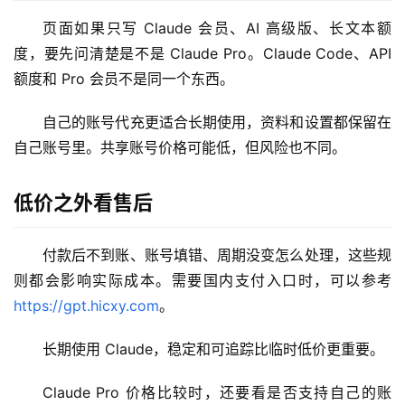
M
页面如果只写 Claude 会员、AI 高级版、长文本额
a
c
度，要先问清楚是不是 Claude Pro。Claude Code、API 
应
额度和 Pro 会员不是同一个东西。
用
自己的账号代充更适合长期使用，资料和设置都保留在
数
自己账号里。共享账号价格可能低，但风险也不同。
据
库
低价之外看售后
管
理
工
付款后不到账、账号填错、周期没变怎么处理，这些规
具
则都会影响实际成本。需要国内支付入口时，可以参考 
https://gpt.hicxy.com
。
登录
注册
W
i
长期使用 Claude，稳定和可追踪比临时低价更重要。
n
应
Claude Pro 价格比较时，还要看是否支持自己的账