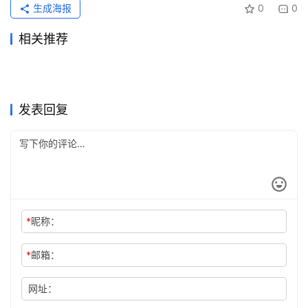
生成海报
0
0
相关推荐
Claude Pro开通会员订阅完整
ChatGPT Plus充值开通会员
2026年6月11日
79
3天前
13
Claude Pro支付宝充值会员教
Grok Super代充流程开通开通
教程
2026年7月24日
33
详细步骤自己账号
2026年6月30日
54
未分类
未分类
Claude Pro国内支付充值开通
ChatGPT Plus国内支付订阅
程
2026年6月20日
73
方法
2026年6月22日
70
未分类
未分类
2026国内ChatGPT Pro代充
Claude Pro代充后账号安全检
教程
2026年5月18日
188
方法
2026年5月26日
117
未分类
未分类
Grok Super充值国内支付方法
2026ChatGPT Plus支付宝开
购买教程
2026年6月2日
96
查
2026年5月31日
100
未分类
未分类
通多久到账
未分类
未分类
发表回复
*
昵称：
*
邮箱：
网址：