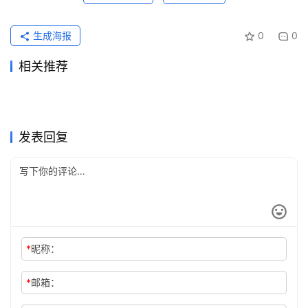
生成海报
0
0
相关推荐
微信支付宝充值GPT Plus多久
Claude Pro自己账号充值完整
2026年5月25日
89
2026年7月12日
43
ChatGPT Plus充值续费代充
ChatGPT Pro自己账号充值完
到账
2026年6月29日
56
教程
2026年7月28日
19
未分类
未分类
国内Claude Pro订阅升级充值
ChatGPT Plus微信支付宝充
教程
2026年5月18日
108
整教程
2026年7月5日
49
未分类
未分类
Grok Super订阅自己账号开通
Claude Pro微信支付宝代充教
攻略
2026年6月8日
343
值教程
2026年6月15日
77
未分类
未分类
Claude Pro充值微信支付宝教
ChatGPT Plus订阅微信支付
操作指南
2026年6月3日
83
程
1天前
7
未分类
未分类
程
宝付款方法微信支付宝
未分类
未分类
发表回复
*
昵称：
*
邮箱：