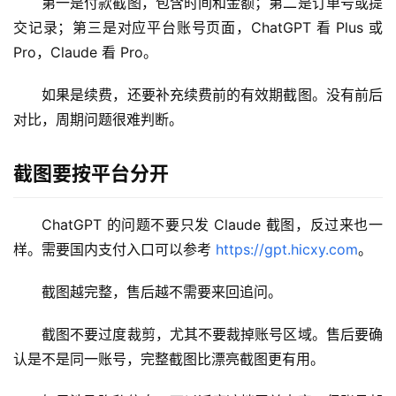
第一是付款截图，包含时间和金额；第二是订单号或提
M
交记录；第三是对应平台账号页面，ChatGPT 看 Plus 或 
a
Pro，Claude 看 Pro。
c
应
如果是续费，还要补充续费前的有效期截图。没有前后
用
对比，周期问题很难判断。
数
截图要按平台分开
据
库
管
ChatGPT 的问题不要只发 Claude 截图，反过来也一
理
样。需要国内支付入口可以参考 
https://gpt.hicxy.com
。
工
具
截图越完整，售后越不需要来回追问。
登录
注册
W
截图不要过度裁剪，尤其不要裁掉账号区域。售后要确
i
认是不是同一账号，完整截图比漂亮截图更有用。
n