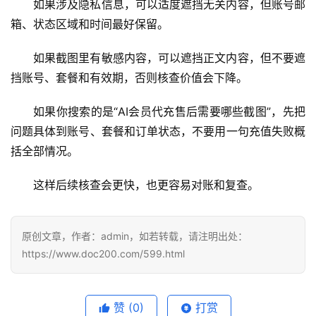
应
如果涉及隐私信息，可以适度遮挡无关内容，但账号邮
用
箱、状态区域和时间最好保留。
可
如果截图里有敏感内容，可以遮挡正文内容，但不要遮
视
挡账号、套餐和有效期，否则核查价值会下降。
化
编
如果你搜索的是“AI会员代充售后需要哪些截图”，先把
辑
问题具体到账号、套餐和订单状态，不要用一句充值失败概
器
括全部情况。
这样后续核查会更快，也更容易对账和复查。
原创文章，作者：admin，如若转载，请注明出处：
https://www.doc200.com/599.html
赞
(0)
打赏