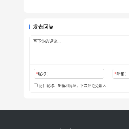
SuperGrok国内充值教程：官网
2026
阅开通教程
服务怎
2026年7月18日
41
2026年
未分类
未分类
Grok Super国内支付订阅完整
套餐与开通步骤
代充教
2026年7月5日
56
未分类
未分类
方法
未分类
发表回复
*
昵称：
*
邮箱：
记住昵称、邮箱和网址，下次评论免输入