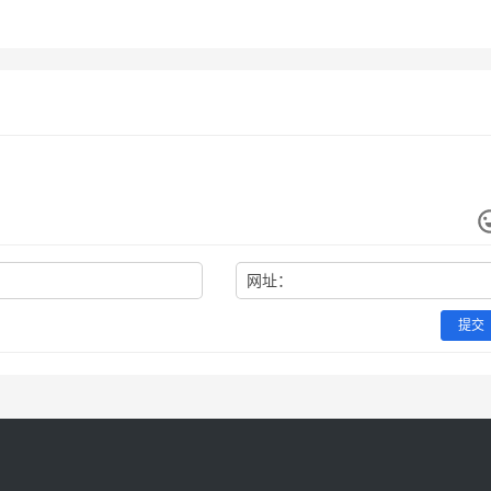
ChatGPT Pro支付宝续费
Claude Pro微信支付宝订阅方
么办
程
5月31日
95
2026年7月5日
未分类
程
未分类
网址：
提交