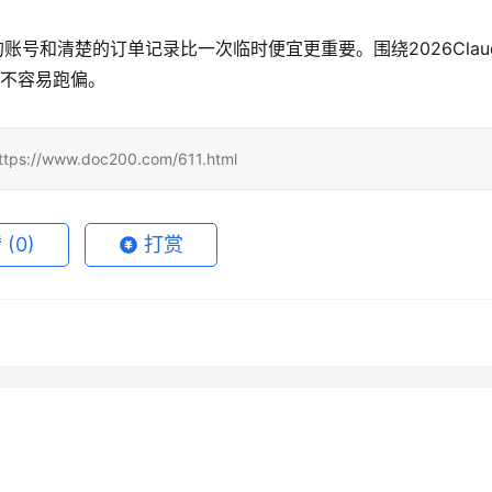
己的账号和清楚的订单记录比一次临时便宜更重要。围绕2026Claud
就不容易跑偏。
www.doc200.com/611.html
赞
(0)
打赏
de Pro自己账号订阅开通教
ChatGPT Pro自己账号订阅详
月16日
78
2026年7月23日
GPT 或 Claude 代充买错
ChatGPT Plus写作使用代充教
指南
月18日
121
2026年6月15日
未分类