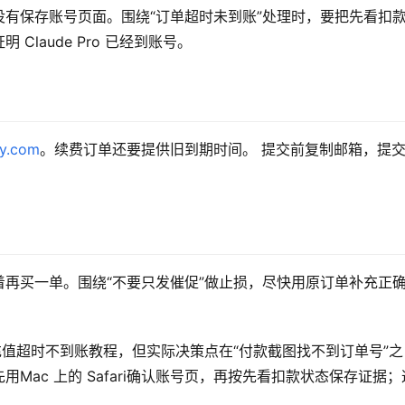
有保存账号页面。围绕“订单超时未到账”处理时，要把先看扣
laude Pro 已经到账号。
xy.com
。续费订单还要提供旧到期时间。 提交前复制邮箱，提
再买一单。围绕“不要只发催促”做止损，尽快用原订单补充正
Pro充值超时不到账教程，但实际决策点在“付款截图找不到订单号”之
ac 上的 Safari确认账号页，再按先看扣款状态保存证据；