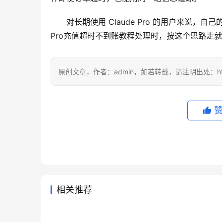
对长期使用 Claude Pro 的用户来说，自
Pro充值超时不到账教程处理时，按这个思路走
原创文章，作者：admin，如若转载，请注明出处：https://
相关推荐
Grok Super无需国外信用卡代
Clau
2026年7月4日
58
2026年6
Grok Super无需国外信用卡订
Chat
充教程
程
2026年7月4日
56
2026年5
未分类
未分类