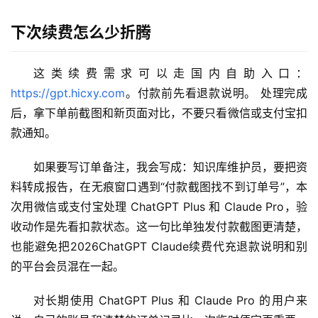
登录
注册
下次续费怎么少折腾
W
i
n
这类续费需求可以走国内自助入口：
应
https://gpt.hicxy.com
。付款前先看退款说明。 处理完成
用
后，拿下单前截图和新页面对比，不要只看微信或支付宝扣
款通知。
可
视
如果要写订单备注，我会写成：知识库维护员，要把资
化
料转成报告，在无痕窗口遇到“付款截图找不到订单号”，本
编
次用微信或支付宝处理 ChatGPT Plus 和 Claude Pro，验
辑
收动作是先看扣款状态。这一句比单独发付款截图更清楚，
器
也能避免把2026ChatGPT Claude续费代充退款说明和别
的平台会员混在一起。
对长期使用 ChatGPT Plus 和 Claude Pro 的用户来