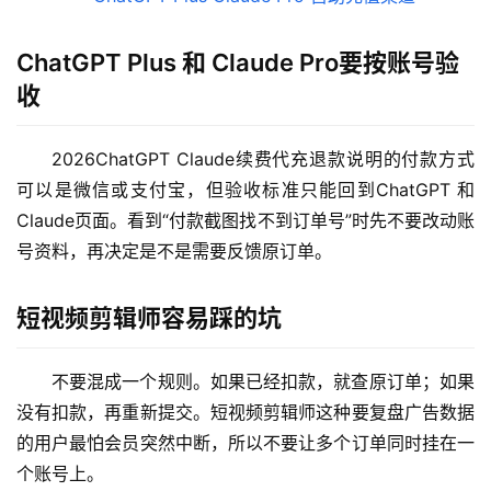
ChatGPT Plus 和 Claude Pro要按账号验
收
2026ChatGPT Claude续费代充退款说明的付款方式
M
可以是微信或支付宝，但验收标准只能回到ChatGPT 和 
a
c
Claude页面。看到“付款截图找不到订单号”时先不要改动账
应
号资料，再决定是不是需要反馈原订单。
用
短视频剪辑师容易踩的坑
数
据
不要混成一个规则。如果已经扣款，就查原订单；如果
库
管
没有扣款，再重新提交。短视频剪辑师这种要复盘广告数据
理
的用户最怕会员突然中断，所以不要让多个订单同时挂在一
工
个账号上。
具