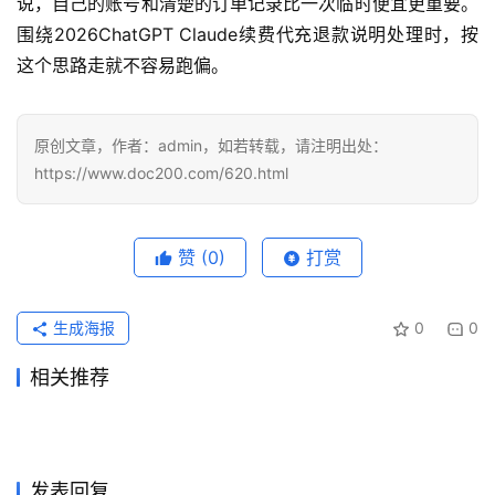
说，自己的账号和清楚的订单记录比一次临时便宜更重要。
围绕2026ChatGPT Claude续费代充退款说明处理时，按
这个思路走就不容易跑偏。
原创文章，作者：admin，如若转载，请注明出处：
https://www.doc200.com/620.html
赞
(0)
打赏
生成海报
0
0
相关推荐
2026ChatGPT Claude开通到
Claude Pro代充国内支付开通
2026年5月31日
101
2026年6月7日
93
ChatGPT Plus国内可用订阅
ChatGPT Pro无需国外信用卡
账确认教程
2026年6月22日
61
详细版
2026年7月24日
34
未分类
未分类
Grok Super微信支付宝订阅教
ChatGPT Claude代充哪个更
方法
2026年6月18日
72
代充指南
2026年5月20日
113
未分类
未分类
Grok Super国内支付订阅完整
ChatGPT Plus无需国外信用
程
2026年7月13日
44
适合
2026年7月16日
51
未分类
未分类
ChatGPT Plus自己账号代充
亲测可用ChatGPT Plus国内
指南
2026年6月19日
74
卡订阅方法
2026年5月26日
112
未分类
未分类
教程
升级教程
未分类
未分类
发表回复