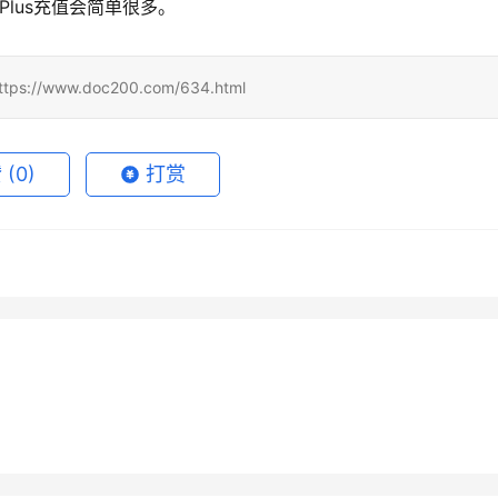
Plus充值会简单很多。
www.doc200.com/634.html
赞
(0)
打赏
GPT Plus订阅开通会员实
Claude Pro订阅到自己账号教
21
2026年6月3日
de Pro微信支付宝充值开通
Grok Super自己账号订阅开通
月付订阅
月15日
72
2026年6月30日
未分类
de Pro代充国内支付开通完
Grok Super国内充值开通会员
方法
6月8日
79
2026年7月23日
未分类
教程
未分类