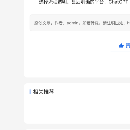
选择流程透明、售后明确的平台，ChatGPT 
原创文章，作者：admin，如若转载，请注明出处：https://
相关推荐
Grok Super国内充值开通会员
Chat
2026年7月28日
46
2天前
Claude Pro国内支付充值完整方
Clau
教程
用教程
2026年7月7日
59
2026年6
未分类
未分类
ChatGPT Plus自己账号国内充
Clau
法
教程
2026年7月11日
43
2026年
未分类
未分类
Claude Pro微信支付宝订阅开通
值教程
整步骤
2026年7月4日
54
未分类
未分类
教程
未分类