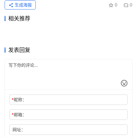
生成海报
0
0
相关推荐
ChatGPT Plus代充流程代充
Grok Super微信支付宝代充教
2026年6月20日
67
2026年6月29日
62
Claude Pro支付宝充值会员教
ChatGPT Plus国内支付代充
教程
2026年7月11日
43
程
2026年7月4日
52
未分类
未分类
Claude Pro订阅失败国内代充
Grok Super自己账号微信支付
程
2026年5月20日
129
开通教程
2026年7月7日
50
未分类
未分类
Claude Pro代充无需国外信用
Grok Super自己账号充值开通
方法
2026年7月23日
35
宝充值教程
2026年7月10日
57
未分类
未分类
ChatGPT Claude代充订单怎
Claude Pro国内支付充值开通
卡方法
2026年5月23日
104
指南
2026年7月13日
57
未分类
未分类
么验收
教程
未分类
未分类
发表回复
*
昵称：
*
邮箱：
网址：