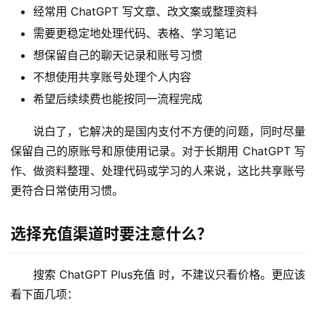
管
经常用 ChatGPT 写文章、改文案或整理资料
理
需要更稳定地处理代码、表格、学习笔记
工
想保留自己的聊天记录和账号习惯
具
不想使用共享账号处理个人内容
登录
注册
W
希望后续续费也能按同一流程完成
i
n
说白了，它解决的是国内支付不方便的问题，同时尽量
应
保留自己的原账号和原使用记录。对于长期用 ChatGPT 写
用
作、做资料整理、处理代码或学习的人来说，这比共享账号
更符合日常使用习惯。
可
视
选择充值渠道时要注意什么？
化
编
辑
搜索 ChatGPT Plus充值 时，不建议只看价格。更应该
器
看下面几项：