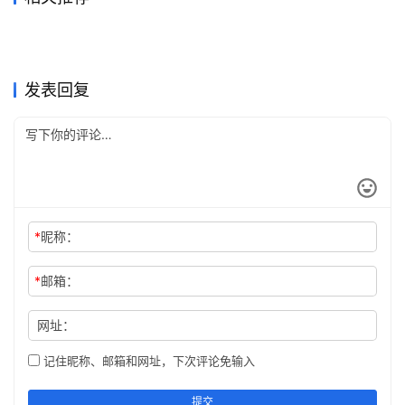
Claude Pro开通会员代充完整
Claude Pro订阅国内支付详细
2026年7月6日
56
2026年7月11日
55
SuperGrok订阅流程国内可用
ChatGPT Plus充值微信支付
教程
2026年6月3日
107
教程
4天前
14
未分类
未分类
ChatGPT Plus微信支付宝充
Claude Pro开通会员充值完整
教程
2026年6月29日
64
宝开通教程月付订阅
2026年7月10日
52
未分类
未分类
打算一次弄明白的人，
Claude Pro自己账号订阅完整
值教程
2026年4月20日
146
方法
2026年6月11日
76
未分类
未分类
Claude Pro月付和续费代充区
ChatGPT Plus充值入口使用
chatgpt充值渠道有哪些，
2026年5月25日
104
教程
2026年6月2日
93
未分类
未分类
别
教程
未分类
未分类
发表回复
chatgpt充值方法怎么选更稳
*
昵称：
*
邮箱：
网址：
记住昵称、邮箱和网址，下次评论免输入
提交