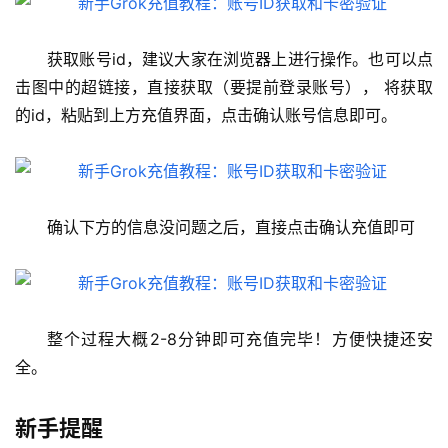
理
工
具
获取账号id，建议大家在浏览器上进行操作。也可以点
登录
注册
击图中的超链接，直接获取（要提前登录账号）， 将获取
W
的id，粘贴到上方充值界面，点击确认账号信息即可。
i
n
应
用
确认下方的信息没问题之后，直接点击确认充值即可
可
视
化
编
整个过程大概2-8分钟即可充值完毕！方便快捷还安
辑
全。
器
新手提醒