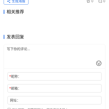
生成海报
0
0
相关推荐
ChatGPT Plus订阅流程代充
ChatGPT Pro支付宝订阅开通
2026年6月23日
69
2026年7月12日
36
ChatGPT Plus充值后会员状
ChatGPT Plus订阅开通会员
方法
2026年7月14日
44
会员教程
4天前
15
未分类
未分类
ChatGPT Pro无需国外卡开通
2026Claude Pro代充后邮箱
态未更新怎么办？
2026年5月24日
111
实用教程自己账号
2026年6月1日
97
未分类
未分类
Claude充值常见问题整理：国
Claude Pro订阅无需国外信用
教程2026
2026年6月4日
97
修改说明
3天前
15
未分类
未分类
ChatGPT Plus订阅微信支付
SuperGrok国内支付代充开通
内Claude Pro开通指南
2026年6月7日
91
卡教程月付订阅
2026年7月23日
42
未分类
未分类
宝开通完整步骤
教程
未分类
未分类
发表回复
*
昵称：
*
邮箱：
网址：