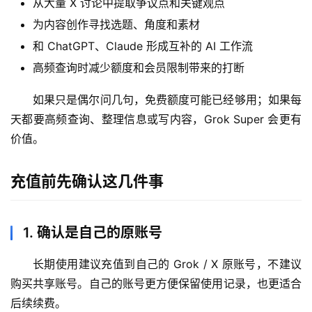
M
从大量 X 讨论中提取争议点和关键观点
a
为内容创作寻找选题、角度和素材
c
和 ChatGPT、Claude 形成互补的 AI 工作流
应
高频查询时减少额度和会员限制带来的打断
用
如果只是偶尔问几句，免费额度可能已经够用；如果每
数
天都要高频查询、整理信息或写内容，Grok Super 会更有
据
价值。
库
管
理
充值前先确认这几件事
工
具
1. 确认是自己的原账号
登录
注册
W
i
长期使用建议充值到自己的 Grok / X 原账号，不建议
n
购买共享账号。自己的账号更方便保留使用记录，也更适合
应
后续续费。