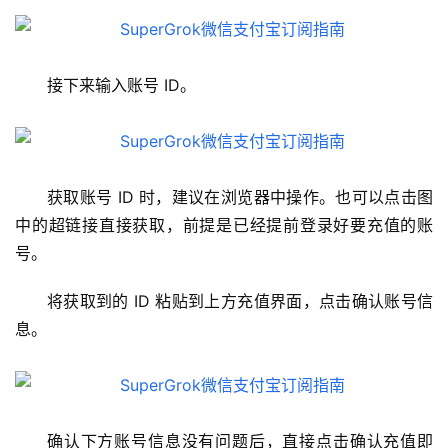
M
a
c
应
接下来输入账号 ID。
用
数
据
获取账号 ID 时，建议在浏览器中操作。也可以点击图
库
中的超链接直接获取，前提是已经提前登录好要充值的账
管
号。
理
工
将获取到的 ID 粘贴到上方充值界面，点击确认账号信
具
息。
登录
注册
W
i
n
应
确认下方账号信息没有问题后，直接点击确认充值即