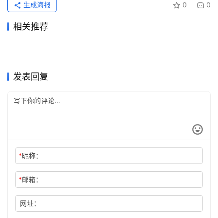
生成海报
0
0
相关推荐
ChatGPT Plus充值微信支付
ChatGPT Pro自己账号订阅开
2026年6月6日
93
2026年7月10日
46
GPT代充入口怎么选才靠谱
2026最新ChatGPT Claude充
宝开通指南实用版
2026年5月20日
109
通教程
2026年5月18日
117
未分类
未分类
ChatGPT代充怎么判断是否靠
SuperGrok支付宝充值会员教
2026
2026年7月14日
40
值指南
2026年7月24日
30
未分类
未分类
Grok Super国内支付充值完整
Claude Pro开通会员订阅完整
谱？黑卡和共享账号识别
2026年7月4日
50
程
2026年7月6日
52
未分类
未分类
Claude Pro无需国外信用卡代
ChatGPT Plus自己账号国内
教程
2026年7月6日
52
教程
2026年7月7日
53
未分类
未分类
充教程
支付订阅教程
未分类
未分类
发表回复
*
昵称：
*
邮箱：
网址：