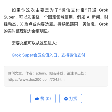
工
具
如果你这次主要是为了“微信支付宝”开通 Grok 
Super，可以先围绕一个固定领域使用，例如 AI 新闻、财
登录
注册
W
经动态、X 热点或内容选题。持续追踪同一类信息，Grok 
i
的实时整理能力会更明显。
n
应
需要充值可以从这里进入：
用
Grok Super会员充值入口，支持微信支付
可
视
化
原创文章，作者：admin，如若转载，请注明出处：
编
https://www.doc200.com/704.html
辑
器
赞
(0)
打赏