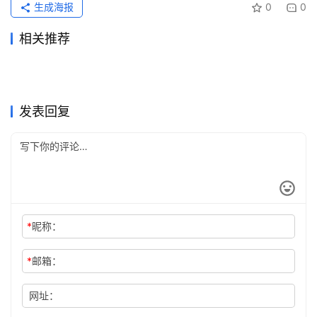
生成海报
0
0
相关推荐
Claude Pro充值无需国外信用
Claude Pro无需国外信用卡代
2026年6月8日
83
2026年7月6日
46
Grok Super资料整理代充开通
ChatGPT Plus国内可用代充
卡操作指南
2026年6月17日
71
充开通教程
2026年6月7日
84
未分类
未分类
亲测可用ChatGPT Plus国内
Grok Super国内支付充值开通
教程
2026年5月26日
112
详细版
2026年6月30日
60
未分类
未分类
Grok Super订阅流程订阅开通
ChatGPT Pro无需国外卡开通
升级教程
2026年6月29日
60
方法
2026年5月24日
110
未分类
未分类
ChatGPT Plus订阅开通会员
ChatGPT Plus新手开通订阅
教程
2天前
21
教程2026
2026年6月21日
68
未分类
未分类
实用教程月付订阅
开通教程
未分类
未分类
发表回复
*
昵称：
*
邮箱：
网址：