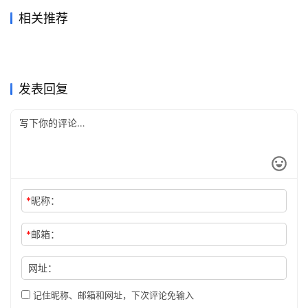
相关推荐
Claude Pro充值后能用
Grok Super开通会员充值完整
2026年7月14日
41
2026年7月5日
51
ChatGPT Plus资料整理订阅
Grok Super自己账号代充开通
Claude Code吗？权益说明
2026年6月16日
66
方法
2026年7月6日
52
未分类
未分类
ChatGPT Plus自己账号代充
SuperGrok微信支付宝订阅指
开通教程
2026年7月16日
37
教程
2026年6月6日
80
未分类
未分类
ChatGPT微信支付宝开通会员
Claude Pro会员开通充值方法
操作教程
2026年6月4日
77
南实用版
2026年6月14日
73
未分类
未分类
Claude Pro订阅国内支付操作
Claude Pro开通会员国内支付
充值
2天前
10
完整教程
2026年7月7日
46
未分类
未分类
方法国内用户
订阅教程
未分类
未分类
发表回复
*
昵称：
*
邮箱：
网址：
记住昵称、邮箱和网址，下次评论免输入