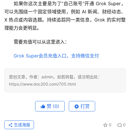
如果你这次主要是为了“自己账号”开通 Grok Super，
具
可以先围绕一个固定领域使用，例如 AI 新闻、财经动态、
登录
注册
X 热点或内容选题。持续追踪同一类信息，Grok 的实时整
W
理能力会更明显。
i
n
需要充值可以从这里进入：
应
用
Grok Super会员充值入口，支持微信支付
可
视
原创文章，作者：admin，如若转载，请注明出处：
化
https://www.doc200.com/705.html
编
辑
器
赞
(0)
打赏
生成海报
0
0