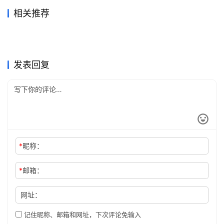
相关推荐
国内AI会员支付宝续费周期没
Claude Pro无需国外信用卡充
2026年5月26日
102
2026年7月6日
53
Claude Pro资料整理代充开通
ChatGPT Plus充值无需国外
变怎么办
2026年6月24日
63
值教程
2026年6月2日
88
未分类
未分类
ChatGPT Plus 支付宝微信充
SuperGrok代充国内支付开通
教程
2026年5月17日
108
信用卡
2026年6月5日
85
未分类
未分类
Claude Pro微信支付宝代充教
ChatGPT Plus国内可用充值
值教程
2026年7月6日
53
操作指南
2026年7月28日
19
未分类
未分类
ChatGPT Plus订阅开通会员
国内Claude Pro代充到账确认
程
2026年6月2日
92
订阅教程
2026年5月26日
118
未分类
未分类
指南
教程
未分类
未分类
发表回复
*
昵称：
*
邮箱：
网址：
记住昵称、邮箱和网址，下次评论免输入