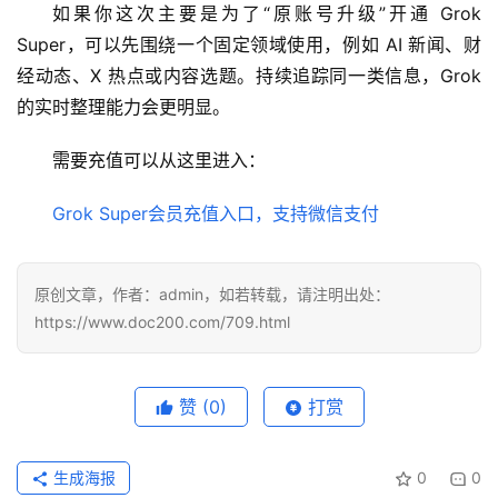
如果你这次主要是为了“原账号升级”开通 Grok 
具
Super，可以先围绕一个固定领域使用，例如 AI 新闻、财
登录
注册
经动态、X 热点或内容选题。持续追踪同一类信息，Grok 
W
的实时整理能力会更明显。
i
n
需要充值可以从这里进入：
应
用
Grok Super会员充值入口，支持微信支付
可
视
原创文章，作者：admin，如若转载，请注明出处：
化
https://www.doc200.com/709.html
编
辑
器
赞
(0)
打赏
生成海报
0
0