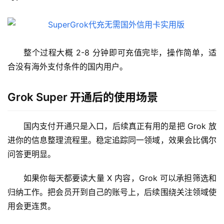
整个过程大概 2-8 分钟即可充值完毕，操作简单，适
合没有海外支付条件的国内用户。
M
Grok Super 开通后的使用场景
a
c
应
国内支付开通只是入口，后续真正有用的是把 Grok 放
用
进你的信息整理流程里。稳定追踪同一领域，效果会比偶尔
问答更明显。
数
据
如果你每天都要读大量 X 内容，Grok 可以承担筛选和
库
归纳工作。把会员开到自己的账号上，后续围绕关注领域使
管
用会更连贯。
理
工