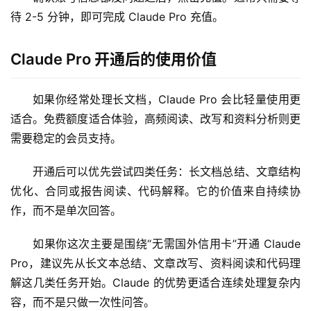
应
待 2-5 分钟，即可完成 Claude Pro 充值。
用
Claude Pro 开通后的使用价值
数
据
库
如果你经常处理长文档，Claude Pro 会比轻量使用更
管
适合。免费额度适合体验，高频阅读、改写和资料分析则更
理
需要稳定的会员支持。
工
具
开通后可以优先尝试四类任务：长文档总结、文章结构
优化、合同或报告阅读、代码解释。它的价值来自持续协
登录
注册
W
作，而不是单次回答。
i
n
如果你这次主要是围绕“无需国外信用卡”开通 Claude 
应
Pro，建议先从长文本总结、文章改写、资料阅读和代码理
用
解这几类任务开始。Claude 的优势更适合连续处理复杂内
容，而不是只做一次性问答。
可