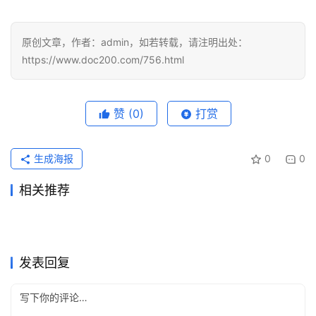
视
化
原创文章，作者：admin，如若转载，请注明出处：
编
https://www.doc200.com/756.html
辑
器
赞
(0)
打赏
生成海报
0
0
相关推荐
先把账算明白，再决定
Claude Pro订阅自己账号开通
2026年4月22日
147
2026年6月5日
90
ChatGPT Plus国内支付代充
微信支付宝充值GPT Plus多久
chatgpt会员多少钱一个月，
2026年7月4日
50
教程
2026年5月25日
92
未分类
未分类
ChatGPT Plus代充流程充值
ChatGPT Plus订阅国内支付
开通教程
2026年6月16日
67
到账
2026年6月8日
85
未分类
未分类
ChatGPT微信支付宝开通会员
ChatGPT Claude代充售后要
chatgpt plus值得买吗
开通教程
2026年6月4日
80
实用完整步骤
2026年5月23日
103
未分类
未分类
ChatGPT Plus充值国内支付
ChatGPT Plus代充后怎么改
充值
2026年7月13日
37
提供什么
2026年5月23日
105
未分类
未分类
完整教程
密码
未分类
未分类
发表回复