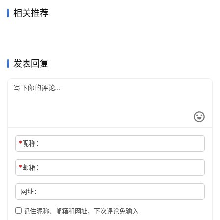
相关推荐
ChatGPT Plus代充无需国外
2026年ChatGPT Plus续费购
2天前
13
2026年5月18日
177
Claude Pro代充国内支付操作
Claude Pro订阅自己账号开通
信用卡教程自己账号
2026年7月12日
37
买教程
2026年6月6日
93
未分类
未分类
Grok Super自己账号充值开通
ChatGPT Plus代充和订阅流
指南
2026年7月10日
53
实用版
2026年6月3日
97
未分类
未分类
SuperGrok自己账号代充详细
Claude Pro微信支付宝充值操
指南
2026年7月11日
40
程
2026年7月23日
45
未分类
未分类
Claude Pro代充流程订阅方法
Claude Pro订阅无需国外信用
教程
2026年6月23日
63
作指南
1天前
12
未分类
未分类
完整教程
卡教程月付订阅
未分类
未分类
发表回复
*
昵称：
*
邮箱：
网址：
记住昵称、邮箱和网址，下次评论免输入