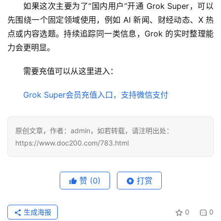
如果这次主要为了“国内用户”开通 Grok Super，可以
具
先围绕一个固定领域使用，例如 AI 新闻、财经动态、X 热
登录
注册
点或内容选题。持续追踪同一类信息，Grok 的实时整理能
W
力会更明显。
i
n
需要充值可以从这里进入：
应
用
Grok Super会员充值入口，支持微信支付
可
视
原创文章，作者：admin，如若转载，请注明出处：
化
https://www.doc200.com/783.html
编
辑
器
赞
(0)
打赏
生成海报
0
0