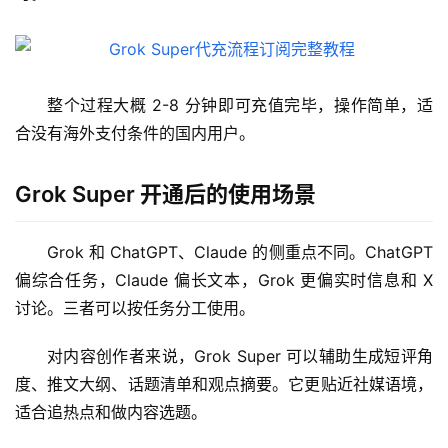
整个过程大概 2-8 分钟即可充值完毕，操作简单，适
合没有海外支付条件的国内用户。
M
Grok Super 开通后的使用场景
a
c
应
Grok 和 ChatGPT、Claude 的侧重点不同。ChatGPT 
用
偏综合任务，Claude 偏长文本，Grok 更偏实时信息和 X 
讨论。三者可以按任务分工使用。
数
据
对内容创作者来说，Grok Super 可以辅助生成短评角
库
度、推文大纲、话题清单和观点摘要。它更贴近社媒语境，
管
适合追热点和做内容选题。
理
工