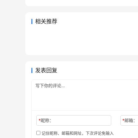
相关推荐
Claude Pro无需国外信用卡订阅
Clau
2026年6月11日
72
2026年
Claude Pro代充自己账号开通教
Chat
教程
整教程
2026年7月22日
32
2026年
未分类
未分类
Grok Super微信支付宝代充方
Cha
程
通教程
2026年7月7日
58
2026年
未分类
未分类
ChatGPT Plus充值微信支付宝
法
吗
1天前
9
未分类
未分类
开通教程月付订阅
未分类
发表回复
*
昵称：
*
邮箱：
记住昵称、邮箱和网址，下次评论免输入