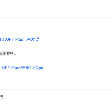
。
验证卡密
账号。