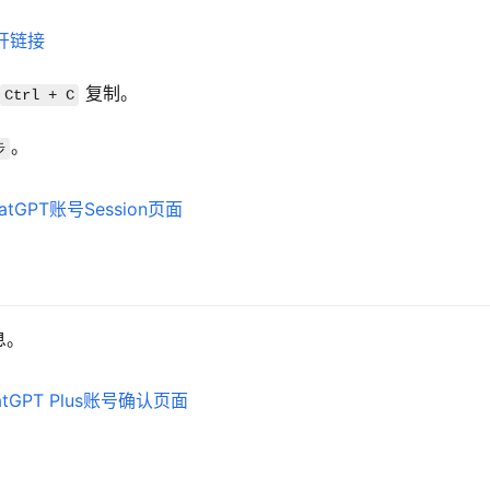
开链接
 复制。
Ctrl + C
。
步
息。