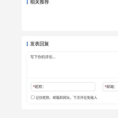
相关推荐
Grok Super订阅流程代充开通
Grok
2026年7月1日
57
2026年
ChatGPT Plus原账号升级充值
Clau
方法
教程
2026年6月18日
69
1天前
未分类
未分类
Claude代充不到账原因和解决
Chat
教程
程自己
2026年5月20日
125
2026年
未分类
未分类
SuperGrok开通会员微信支付宝
2026
消了怎
2026年6月4日
85
未分类
未分类
教程
未分类
发表回复
*
昵称：
*
邮箱：
记住昵称、邮箱和网址，下次评论免输入