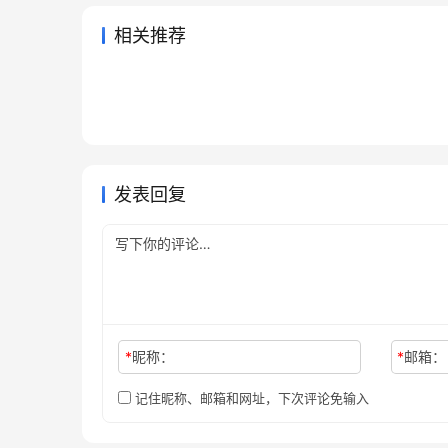
相关推荐
ChatGPT Plus新手开通代充方
GPT 
2026年6月23日
73
2026年
Grok Super会员开通充值开通
Grok
法
决办法
2026年6月21日
68
2026年
未分类
未分类
GPT Claude代充不到账怎么售
2026
教程
通教程
2026年5月29日
95
2026年
未分类
未分类
Claude Pro充值开通会员详细步
后
醒记录
3天前
14
未分类
未分类
骤国内用户
未分类
发表回复
*
昵称：
*
邮箱：
记住昵称、邮箱和网址，下次评论免输入