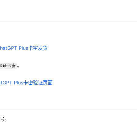
。
验证卡密
账号。