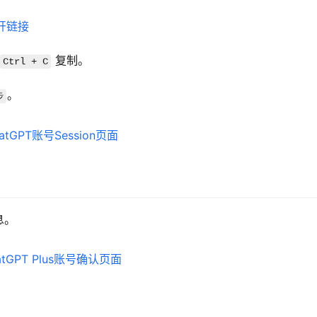
开链接
 复制。
Ctrl + C
。
步
息。